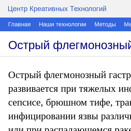
Центр Креативных Технологий
Главная
Наши технологии
Методы
Ме
Острый флегмонозный
Острый флегмонозный гастри
развивается при тяжелых ин
сепсисе, брюшном тифе, тра
инфицировании язвы различ
или при распадающемся раке