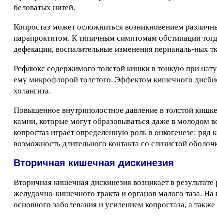
беловатых нитей.
Копростаз может осложниться возникновением различны
парапроктитом. К типичным симптомам обстипации тогд
дефекации, воспалительные изменения перианаль-ных тк
Рефлюкс содержимого толстой кишки в тонкую при нат
ему микрофлорой толстого. Эффектом кишечного дисбиоз
холангита.
Повышенное внутриполостное давление в толстой кишке
камни, которые могут образовываться даже в молодом в
копростаз играет определенную роль в онкогенезе: ряд
возможность длительного контакта со слизистой оболочк
Вторичная кишечная дискинезия
Вторичная кишечная дискинезия возникает в результате
желудочно-кишечного тракта и органов малого таза. На
основного заболевания и усилением копростаза, а также