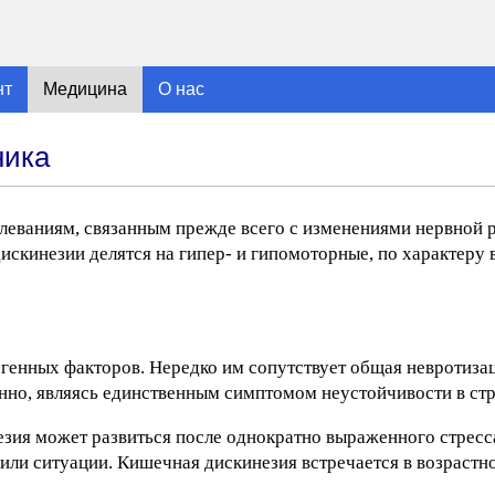
нт
Медицина
О нас
ника
еваниям, связанным прежде всего с изменениями нервной 
скинезии делятся на гипер- и гипомоторные, по характеру 
генных факторов. Нередко им сопутствует общая невротизац
анно, являясь единственным симптомом неустойчивости в ст
зия может развиться после однократно выраженного стресса
ли ситуации. Кишечная дискинезия встречается в возрастно