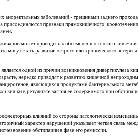
х аноректальных заболеваний - трещинами заднего прохода
а присоединяются признаки прямокишечного, кровотечения,
аней.
уживании может приводить к обсеменению тонкого кишечни
а могут стать развитие острого или хронического энтерита,
 является одной из причин возникновения дивертикулеза ки
озрасте, нередко приводят к развитию кишечной непроходи
 канцерогенов, являющихся продуктами бактериального мета
ой кишки в результате застоя ее содержимого при обстипац
 рефлекторных влияний со стороны патологически измененн
 вторичный характер нарушений указывает четкая связь меж
 исчезновение обстипации в фазе его ремиссии.