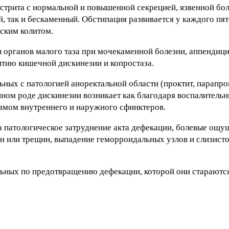
астрита с нормальной и повышенной секрецией, язвенной бол
, так и бескаменный. Обстипация развивается у каждого пят
еским колитом.
 органов малого таза при мочекаменной болезни, аппендиц
итию кишечной дискинезии и копростаза.
ных с патологией аноректальной области (проктит, парапрок
нном роде дискинезии возникает как благодаря воспалител
азмом внутреннего и наружного сфинктеров.
патологическое затруднение акта дефекации, болевые ощущ
дин или трещин, выпадение геморроидальных узлов и слизист
ьных по предотвращению дефекации, которой они стараются