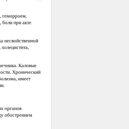
, геморроем,
 боли при акте
ка несвойственной
 холецистита,
шечника. Каловые
мости. Хронический
болизма, имеет
ии.
ых органов
ду обострением