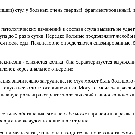
ишки) стул у больных очень твердый, фрагментированный, и
патологических изменений в составе стула выявить не удает
упа до 3 раз в сутки. Нередко больные предъявляют жалобы 
я после еды. Пальпаторно определяются спазмированные, 
скинезии - слизистая колика. Она характеризуется выраже
пленок через анальное отверстие.
ция значительно затруднена, но стул может быть большого 
тонуса всего толстого кишечника. Могут отмечаться разли
е важную роль играют рентгенологический и эндоскопическ
тельная обстипация сама по себе может приводить к разви
их органов желудочно-кишечного тракта.
я примесь слизи, чаще она находится на поверхности сухих 