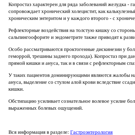
Копростаз характерен для ряда заболеваний желудка - г
сопровождает хронический холецистит, как калькулезный
хроническим энтеритом и у каждого второго - с хронич
Рефлекторные воздействия на толстую кишку со стороны
сальпингоофорите и эндометрите также приводят к разв
Особо рассматриваются проктогенные дискинезии у боль
геморрой, трешины заднего прохода). Копростаз при да
прямой кишки и ануса, так и в связи с рефлекторным сп
У таких пациентов доминирующими являются жалобы на 
ануса, выделение со стулом алой крови вследствие сса
кишки.
Обстипацию усиливает сознательное волевое усилие бол
выраженных болевых ощущений.
Вся информация в разделе:
Гастроэнтерология