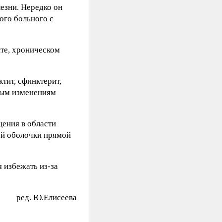
езни. Нередко он
ого больного с
ите, хроническом
тит, сфинктерит,
ьным изменениям
ения в области
ой оболочки прямой
 избежать из-за
peд. Ю.Eлиceeвa