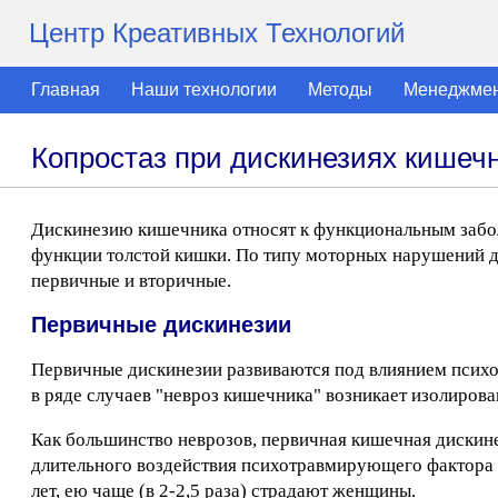
Центр Креативных Технологий
Главная
Наши технологии
Методы
Менеджме
Копростаз при дискинезиях кишеч
Дискинезию кишечника относят к функциональным забол
функции толстой кишки. По типу моторных нарушений ди
первичные и вторичные.
Первичные дискинезии
Первичные дискинезии развиваются под влиянием психо
в ряде случаев "невроз кишечника" возникает изолиров
Как большинство неврозов, первичная кишечная дискине
длительного воздействия психотравмирующего фактора и
лет, ею чаще (в 2-2,5 раза) страдают женщины.