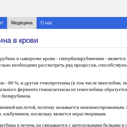
нт
Медицина
О нас
на в крови
убина в сыворотке крови - гипербилирубинемия - является
ельно необходимо рассмотреть ряд процессов, способству
н - 80 %, и другие гемопротеины (в том числе миоглобин, т
ального фермента гемоксигеназы из гемоглобина образуется
я билирубином.
роновной кислотой, поэтому называется неконъюгированным
с альбумином, поскольку является нерастворимым.
убина в печень он связывается с цитозольными белками и 