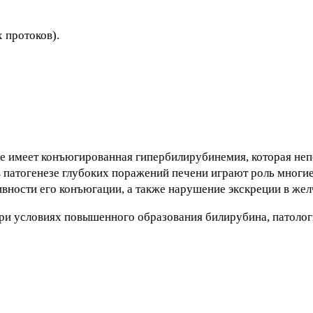
 протоков).
ие имеет конъюгированная гипербилирубинемия, которая не
в патогенезе глубоких поражений печени играют роль многие
вности его конъюгации, а также нарушение экскреции в жел
и условиях повышенного образования билирубина, патологи