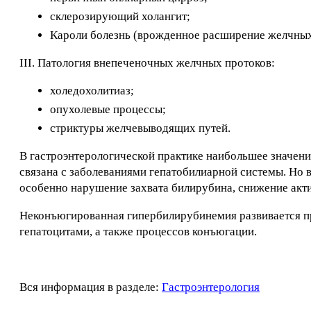
склерозирующий холангит;
Кароли болезнь (врожденное расширение желчных
III. Патология внепеченочных желчных протоков:
холедохолитиаз;
опухолевые процессы;
стриктуры желчевыводящих путей.
В гастроэнтерологической практике наибольшее значен
связана с заболеваниями гепатобилиарной системы. Но 
особенно нарушение захвата билирубина, снижение акти
Неконъюгированная гипербилирубинемия развивается пр
гепатоцитами, а также процессов конъюгации.
Вся информация в разделе:
Гастроэнтерология