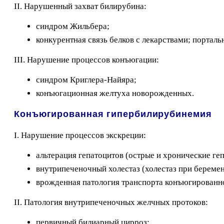
II. Нарушенный захват билирубина:
синдром Жильбера;
конкурентная связь белков с лекарствами; портал
III. Нарушение процессов конъюгации:
синдром Криглера-Найяра;
конъюгационная желтуха новорожденных.
Конъюгированная гипербилирубинемия
I. Нарушение процессов экскреции:
альтерация гепатоцитов (острые и хронические ге
внутрипеченочный холестаз (холестаз при беременн
врожденная патология транспорта конъюгированн
II. Патология внутрипеченочных желчных протоков:
первичный билиарный цирроз;