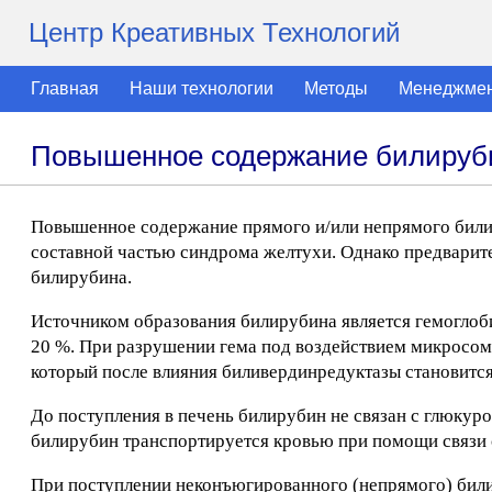
Центр Креативных Технологий
Главная
Наши технологии
Методы
Менеджме
Повышенное содержание билируби
Повышенное содержание прямого и/или непрямого билир
составной частью синдрома желтухи. Однако предварит
билирубина.
Источником образования билирубина является гемоглоби
20 %. При разрушении гема под воздействием микросом
который после влияния биливердинредуктазы становитс
До поступления в печень билирубин не связан с глюку
билирубин транспортируется кровью при помощи связи 
При поступлении неконъюгированного (непрямого) билир