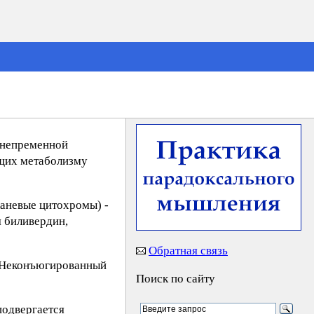
 непременной
ющих метаболизму
каневые цитохромы) -
 биливердин,
Обратная связь
. Неконъюгированный
Поиск по сайту
подвергается