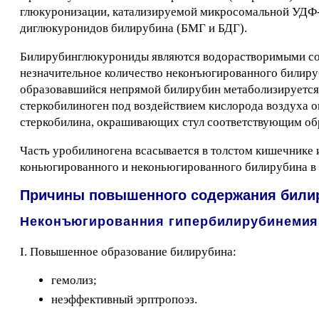
глюкуронизации, катализируемой микросомальной УДФ-г
диглюкуронидов билирубина (БМГ и БДГ).
Билирубинглюкурониды являются водорастворимыми сое
незначительное количество неконъюгированного билируб
образовавшийся непрямой билирубин метаболизируется 
стеркобилиноген под воздействием кислорода воздуха 
стеркобилина, окрашивающих стул соответствующим об
Часть уробилиногена всасывается в толстом кишечнике 
коньюгированного и неконьюгированного билирубина в п
Причины повышенного содержания билир
Неконъюгированния гипербилирубинемия
I. Повышенное образование билирубина:
гемолиз;
неэффективный эрптропоэз.