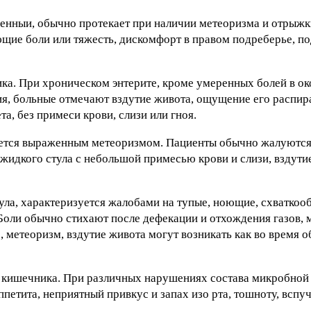
менныи, обычно протекает при наличии метеоризма и отрыжк
ие боли или тяжесть, дискомфорт в правом подреберье, по
ка. При хроническом энтерите, кроме умеренных болей в о
ия, больные отмечают вздутие живота, ощущение его распира
та, без примеси крови, слизи или гноя.
ается выраженным метеоризмом. Пациенты обычно жалуются
жидкого стула с небольшой примесью крови и слизи, вздутие
ула, характеризуется жалобами на тупые, ноющие, схваткоо
 Боли обычно стихают после дефекации и отхождения газов, 
, метеоризм, вздутие живота могут возникать как во время о
 кишечника. При различных нарушениях состава микробной
етита, неприятный привкус и запах изо рта, тошноту, вспу