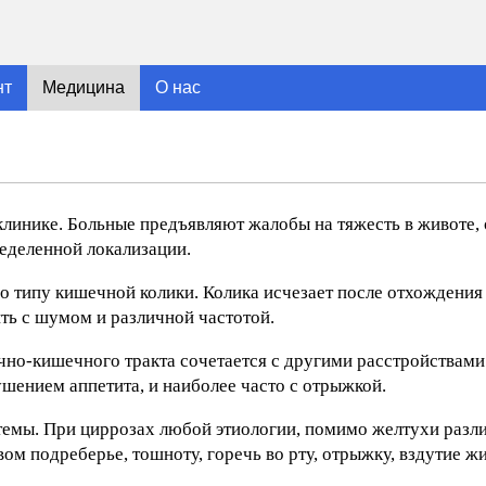
нт
Медицина
О нас
клинике. Больные предъявляют жалобы на тяжесть в животе
ределенной локализации.
о типу кишечной колики. Колика исчезает после отхождения 
ть с шумом и различной частотой.
но-кишечного тракта сочетается с другими расстройствами
шением аппетита, и наиболее часто с отрыжкой.
емы. При циррозах любой этиологии, помимо желтухи разли
ом подреберье, тошноту, горечь во рту, отрыжку, вздутие ж