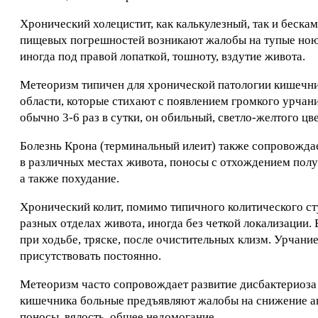
Хронический холецистит, как калькулезный, так и беска
пищевых погрешностей возникают жалобы на тупые ноющ
иногда под правой лопаткой, тошноту, вздутие живота.
Метеоризм типичен для хронической патологии кишечни
области, которые стихают с появлением громкого урчан
обычно 3-6 раз в сутки, он обильный, светло-желтого цве
Болезнь Крона (терминальный илеит) также сопровожд
в различных местах живота, поносы с отхождением полу
а также похудание.
Хронический колит, помимо типичного колитического ст
разных отделах живота, иногда без четкой локализации.
при ходьбе, тряске, после очистительных клизм. Урчание
присутствовать постоянно.
Метеоризм часто сопровождает развитие дисбактериоза
кишечника больные предъявляют жалобы на снижение апп
поносы, вялость, общее недомогание.