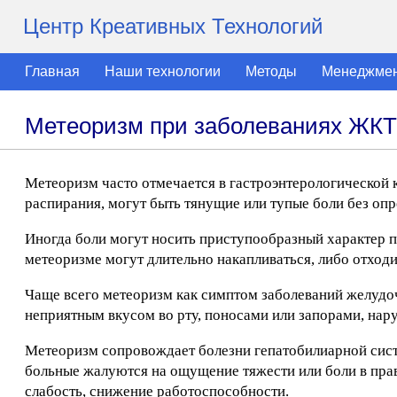
Центр Креативных Технологий
Главная
Наши технологии
Методы
Менеджме
Метеоризм при заболеваниях ЖКТ
Метеоризм часто отмечается в гастроэнтерологической 
распирания, могут быть тянущие или тупые боли без оп
Иногда боли могут носить приступообразный характер п
метеоризме могут длительно накапливаться, либо отходи
Чаще всего метеоризм как симптом заболеваний желудоч
неприятным вкусом во рту, поносами или запорами, нару
Метеоризм сопровождает болезни гепатобилиарной сист
больные жалуются на ощущение тяжести или боли в прав
слабость, снижение работоспособности.