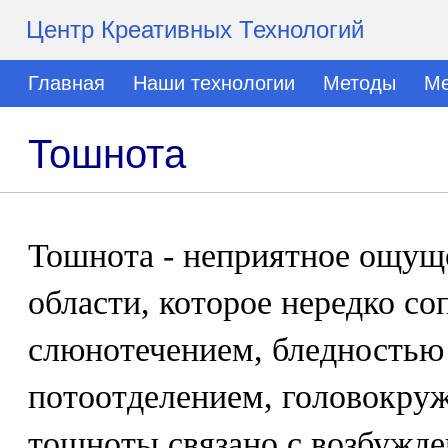
Центр Креативных Технологий
Главная
Наши технологии
Методы
Ме
Тошнота
Тошнота - неприятное ощущ
области, которое нередко с
слюнотечением, бледностью
потоотделением, головокру
тошноты связано с возбужд