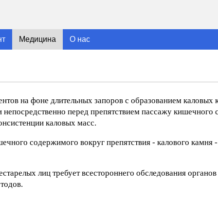
нт
Медицина
О нас
ентов на фоне длительных запоров с образованием каловых 
и непосредственно перед препятствием пассажу кишечного 
онсистенции каловых масс.
ечного содержимого вокруг препятствия - калового камня -
естарелых лиц требует всестороннего обследования органо
тодов.