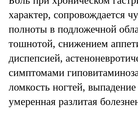
Боль при хроническом гастр
характер, сопровождается ч
полноты в подложечной обла
тошнотой, снижением аппет
диспепсией, астеноневроти
симптомами гиповитаминоза 
ломкость ногтей, выпадение
умеренная разлитая болезнен