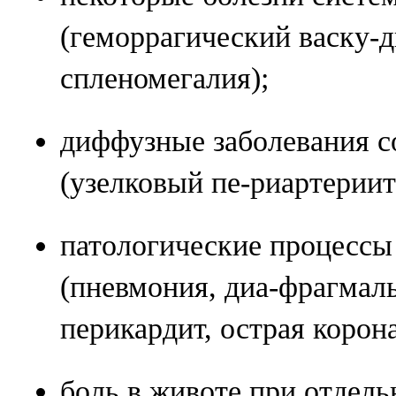
(геморрагический васку-д
спленомегалия);
диффузные заболевания с
(узелковый пе-риартериит
патологические процессы 
(пневмония, диа-фрагмал
перикардит, острая корон
боль в животе при отдель