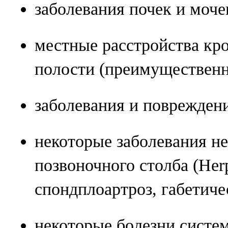
заболевания почек и моч
местные расстройства к
полости (преимущественн
заболевания и поврежден
некоторые заболевания н
позвоночного столба (Herp
спондплоартроз, габетиче
некоторые болезни систе