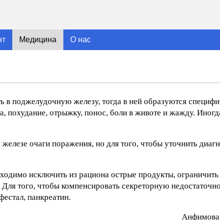
нт
Медицина
О нас
ы
ь в поджелудочную железу, тогда в ней образуются специфи
а, похудание, отрыжку, понос, боли в животе и жажду. Иногд
железе очаги поражения, но для того, чтобы уточнить диагн
ходимо исключить из рациона острые продукты, ограничить 
. Для того, чтобы компенсировать секреторную недостаточ
естал, панкреатин.
Aнфимoвa Е