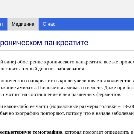
нт
Медицина
О нас
роническом панкреатите
 вине) обострение хронического панкреатита все же происхо
поставить точный диагноз заболевания.
ронического панкреатита в крови увеличивается количество 
ржание амилазы. Появляется амилаза и в моче. Даже при б
ач смотрит на соотношение в ней различных ферментов.
 какой-либо ее части (нормальные размеры головки – 18-28 м
 Обычно эхографию повторяют, потому что в начале заболева
омпьютерную томографию
, которая помогает определить 