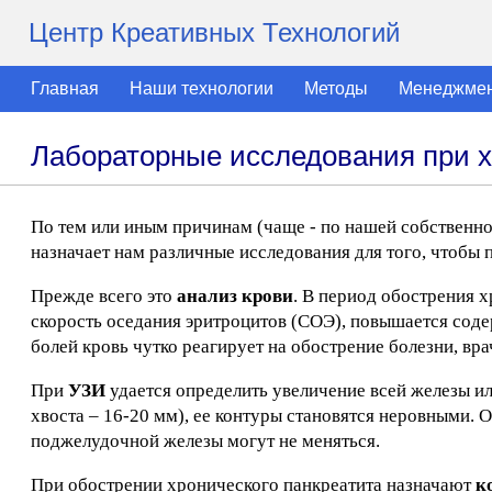
Центр Креативных Технологий
Главная
Наши технологии
Методы
Менеджме
Лабораторные исследования при х
По тем или иным причинам (чаще - по нашей собственной
назначает нам различные исследования для того, чтобы 
Прежде всего это
анализ крови
. В период обострения х
скорость оседания эритроцитов (СОЭ), повышается соде
болей кровь чутко реагирует на обострение болезни, вр
При
УЗИ
удается определить увеличение всей железы или
хвоста – 16-20 мм), ее контуры становятся неровными.
поджелудочной железы могут не меняться.
При обострении хронического панкреатита назначают
к