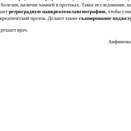
болезни, наличие камней в протоках. Такое исследование, к
чает
ретроградную панкреатохолангиографию,
чтобы узна
нкреатический проток. Делают также
сканирование поджел
 решает врач.
Aнфимoвa Е