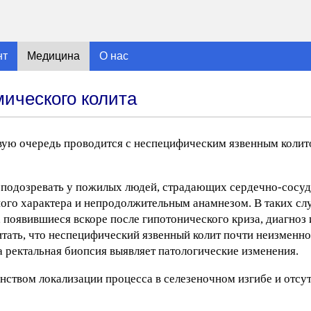
нт
Медицина
О нас
ического колита
ую очередь проводится с неспецифическим язвенным колит
о подозревать у пожилых людей, страдающих сердечно-сосу
ного характера и непродолжительным анамнезом. В таких слу
 появившиеся вскоре после гипотонического криза, диагноз
итать, что неспецифический язвенный колит почти неизменно
 ректальная биопсия выявляет патологические изменения.
нством локализации процесса в селезеночном изгибе и отсу