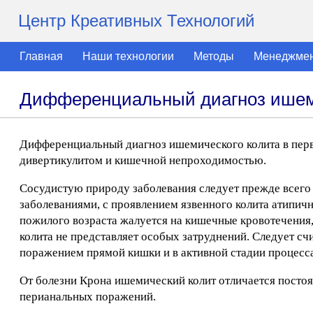
Центр Креативных Технологий
Главная
Наши технологии
Методы
Менеджме
Дифференциальный диагноз ишем
Дифференциальный диагноз ишемического колита в перв
дивертикулитом и кишечной непроходимостью.
Сосудистую природу заболевания следует прежде всег
заболеваниями, с проявлением язвенного колита атипич
пожилого возраста жалуется на кишечные кровотечения,
колита не представляет особых затруднений. Следует сч
поражением прямой кишки и в активной стадии процесса
От болезни Крона ишемический колит отличается постоя
перианальных поражений.