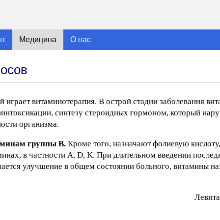
нт
Медицина
О нас
носов
 играет витаминотерапия. В острой стадии заболевания ви
интоксикации, синтезу стероидных гормоном, который нар
ности организма.
аминам группы B.
Кроме того, назначают фолиевую кислоту
минах, в частности A, D, K. При длительном введении после
ечается улучшение в общем состоянии больного, витамины на
Лeвитa