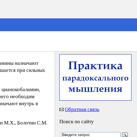
тамины назначают
ушается при сильных
, цианокобаламин,
днего необходим
значают внутрь в
Обратная связь
Поиск по сайту
н М.X., Бoлoтин C.М.