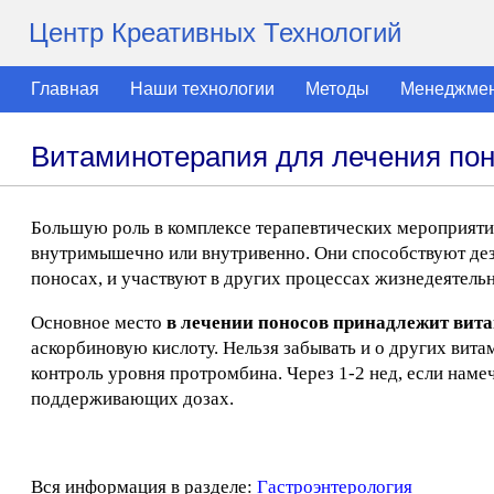
Центр Креативных Технологий
Главная
Наши технологии
Методы
Менеджме
Витаминотерапия для лечения по
Большую роль в комплексе терапевтических мероприятий
внутримышечно или внутривенно. Они способствуют дез
поносах, и участвуют в других процессах жизнедеятель
Основное место
в лечении поносов принадлежит вит
аскорбиновую кислоту. Нельзя забывать и о других вита
контроль уровня протромбина. Через 1-2 нед, если нам
поддерживающих дозах.
Вся информация в разделе:
Гастроэнтерология