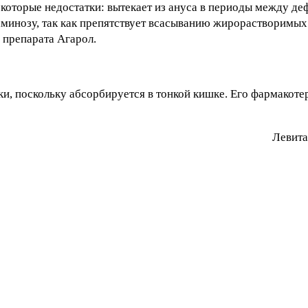
оторые недостатки: вытекает из ануса в периоды между де
таминозу, так как препятствует всасыванию жирорастворимых
 препарата Агарол.
и, поскольку абсорбируется в тонкой кишке. Его фармакоте
Лeвитa