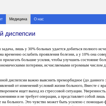
нт
Медицина
О нас
й диспепсии
 задача, лишь у 30% больных удается добиться полного исч
на временно ослабить проявления болезни, а у 10% она сов
о прилагать большие усилия, чтобы улучшить состояние бол
 экономическими потерями, исчисляемыми огромным числом 
ной диспепсии важно выяснить преморбидное (до данного 
явлений от изменений условий жизни больного, Вместе с вр
орением ищет выход из стрессовой ситуации. Уверенность,
ожнениями и не требует операции, а представляет собой ли
ие на больного. Это чувство может быть усилено с помощью