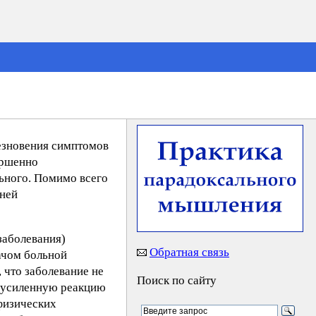
езновения симптомов
ершенно
ьного. Помимо всего
дней
заболевания)
Обратная связь
ачом больной
 что заболевание не
Поиск по сайту
шь усиленную реакцию
 физических