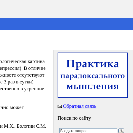
ологическая картина
епрессия). В отличие
 животе отсутствуют
 3 раз в сутки)
ественно в утренние
Обратная связь
ично может
Поиск по сайту
н М.X., Бoлoтин C.М.