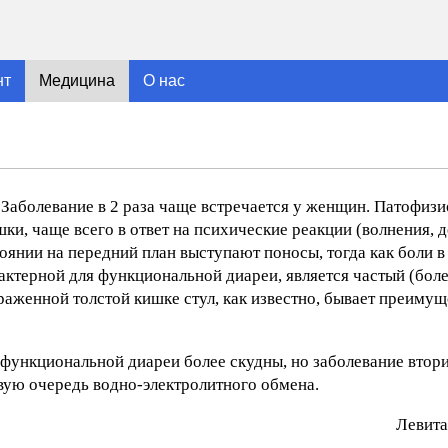
нт
Медицина
О нас
Заболевание в 2 раза чаще встречается у женщин. Патофизи
ки, чаще всего в ответ на психические реакции (волнения, д
оянии на передний план выступают поносы, тогда как боли в
ктерной для функциональной диареи, является частый (более
раженной толстой кишке стул, как известно, бывает преимущ
 функциональной диареи более скудны, но заболевание втор
рвую очередь водно-электролитного обмена.
Лeвитa