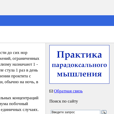
сти до сих нор
ажений, ограниченных
клизму назначают 1 -
е стула 1 раз в день
чении проктита с
и, обычно на ночь, в
Обратная связь
ельных концентраций
Поиск по сайту
имума побочный
 единичных случаях.