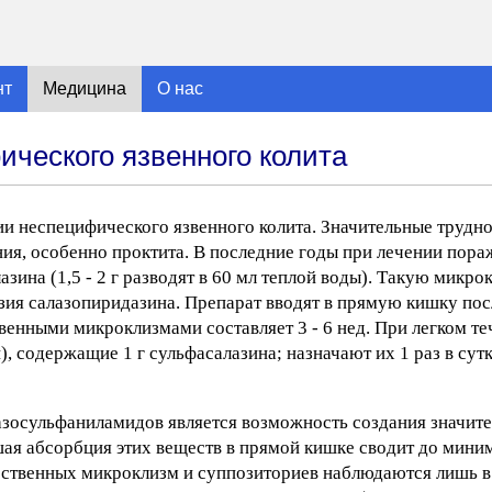
нт
Медицина
О нас
ческого язвенного колита
 неспецифического язвенного колита. Значительные трудно
ния, особенно проктита. В последние годы при лечении пор
ина (1,5 - 2 г разводят в 60 мл теплой воды). Такую микро
зия салазопиридазина. Препарат вводят в прямую кишку посл
венными микроклизмами составляет 3 - 6 нед. При легком те
 содержащие 1 г сульфасалазина; назначают их 1 раз в сутк
зосульфаниламидов является возможность создания значит
шая абсорбция этих веществ в прямой кишке сводит до мин
рственных микроклизм и суппозиториев наблюдаются лишь в