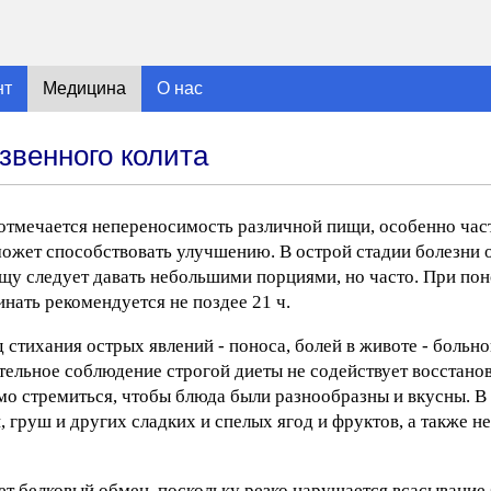
нт
Медицина
О нас
звенного колита
тмечается непереносимость различной пищи, особенно час
может способствовать улучшению. В острой стадии болезни 
ищу следует давать небольшими порциями, но часто. При по
ать рекомендуется не поздее 21 ч.
д стихания острых явлений - поноса, болей в животе - больно
ительное соблюдение строгой диеты не содействует восстан
мо стремиться, чтобы блюда были разнообразны и вкусны. В
груш и других сладких и спелых ягод и фруктов, а также н
т белковый обмен, поскольку резко нарушается всасывание 