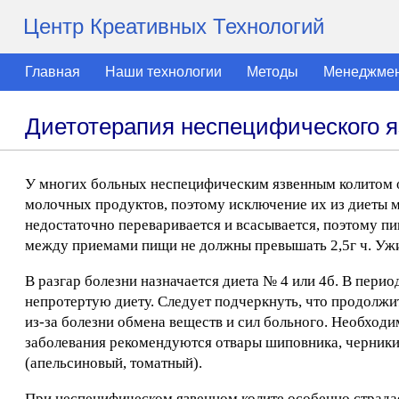
Центр Креативных Технологий
Главная
Наши технологии
Методы
Менеджме
Диетотерапия неспецифического я
У многих больных неспецифическим язвенным колитом о
молочных продуктов, поэтому исключение их из диеты 
недостаточно переваривается и всасывается, поэтому п
между приемами пищи не должны превышать 2,5г ч. Ужин
В разгар болезни назначается диета № 4 или 4б. В перио
непротертую диету. Следует подчеркнуть, что продолж
из-за болезни обмена веществ и сил больного. Необходи
заболевания рекомендуются отвары шиповника, черники, 
(апельсиновый, томатный).
При неспецифическом язвенном колите особенно страдае