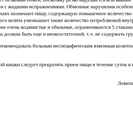
ери с жидкими испражнениями. Обменные нарушения особен
учаях назначают пищу, содержащую повышенное количество б
ного колита уменьшают также количество потребляемой внут
ни очень водянистые и обильные, ограничиваются 5 стакана
а должна быть еще и низкоостаточной, т. е. не содержать гр
комендовать больным неспецифическим язвенным колитом 
ой кишки следует прекратить прием пищи в течение суток и 
Лeвитa