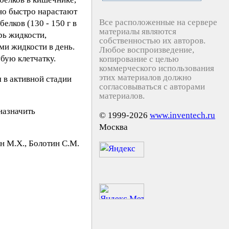
но быстро нарастают
Все расположенные на сервере
елков (130 - 150 г в
материалы являются
рь жидкости,
собственностью их авторов.
ми жидкости в день.
Любое воспроизведение,
убую клетчатку.
копирование с целью
коммерческого использования
этих материалов должно
в активной стадии
согласовываться с авторами
материалов.
назначить
© 1999-2026
www.inventech.ru
Москва
н М.X., Бoлoтин C.М.