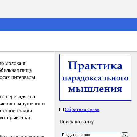
то молока и
обильная пища
носах интервалы
го переводят на
овлению нарушенного
Обратная связь
 острой стадии
екоторые соки
Поиск по сайту
белков в кишечнике,