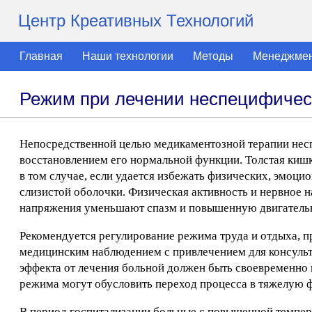
Центр Креативных Технологий
Главная
Наши технологии
Методы
Менеджме
Режим при лечении неспецифическ
Непосредственной целью медикаментозной терапии несп
восстановлением его нормальной функции. Толстая кишк
в том случае, если удается избежать физических, эмоци
слизистой оболочки. Физическая активность и нервное 
напряжения уменьшают спазм и повышенную двигательн
Рекомендуется регулирование режима труда и отдыха, п
медицинским наблюдением с привлечением для консульт
эффекта от лечения больной должен быть своевременно 
режима могут обусловить переход процесса в тяжелую 
В период госпитализации больные с повышенной темпе