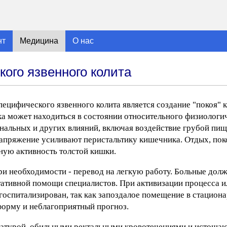
нт
Медицина
О нас
ого язвенного колита
ецифического язвенного колита является создание "покоя" 
а может находиться в состоянии относительного физиологич
ональных и других влияний, включая воздействие грубой пи
напряжение усиливают перистальтику кишечника. Отдых, пок
ую активность толстой кишки.
ри необходимости - перевод на легкую работу. Больные дол
ативной помощи специалистов. При активизации процесса и
госпитализирован, так как запоздалое помещение в стацион
форму и неблагоприятный прогноз.
ратурой, обильными ректальными кровотечениями и истощ