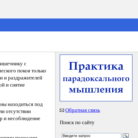
кишечнику с
еского покоя только
щи и раздражителей
ой и снятие
жны находиться под
Обратная связь
ли отсутствии
ар и несоблюдение
Поиск по сайту
ающими поносами