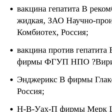
вакцина гепатита В реко
жидкая, ЗАО Научно-прои
Комбиотех, Россия;
вакцина против гепатита
фирмы ФГУП НПО ?Вирио
Энджерикс В фирмы Глак
Россия;
Н-В-Уах-П фирмы Мерк