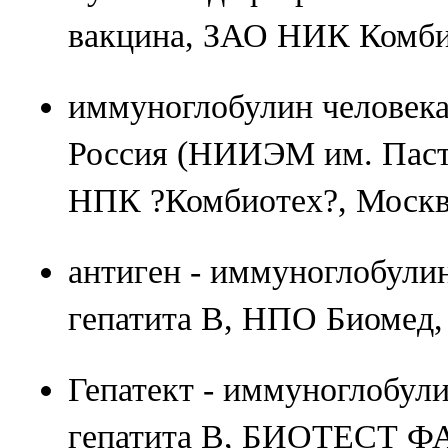
вакцина, ЗАО НИК Комби
иммуноглобулин человека
Россия (НИИЭМ им. Пасте
НПК ?Комбиотех?, Москв
антиген - иммуноглобули
гепатита В, НПО Биомед,
Гепатект - иммуноглобули
гепатита В, БИОТЕСТ Ф