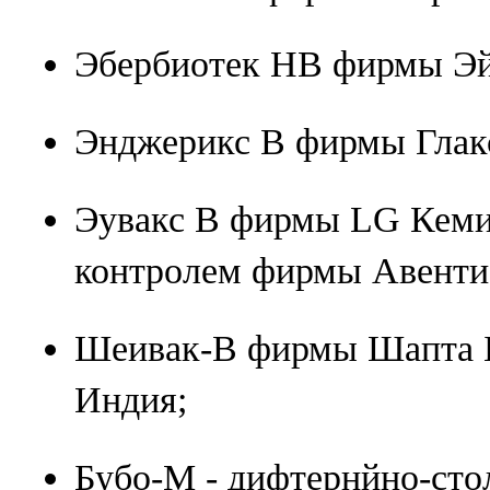
Эбербиотек НВ фирмы Эйе
Энджерикс В фирмы Глак
Эувакс В фирмы LG Кемик
контролем фирмы Авенти
Шеивак-В фирмы Шапта 
Индия;
Бубо-М - дифтернйно-сто