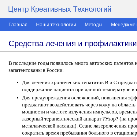
Центр Креативных Технологий
Главная
Наши технологии
Методы
Менеджме
Средства лечения и профилактики
В последние годы появилось много авторских патентов н
запатентованы в России.
Для лечения хронических гепатитов В и С предлаг
поддержание пациента при данной температуре в т
Для предупреждения осложнений, повышения эффе
предлагают воздействовать через кожу на област
мощности и частоте излучения импульсов, времен
лазерный терапевтический аппарат ?Узор? (на пр
металлической насадки). Сеанс лазеролечения про
сократить время пребывания больного в стационар