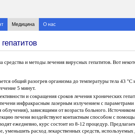
нт
Медицина
О нас
 гепатитов
а средства и методы лечения вирусных гепатитов. Вот некот
ается общий разогрев организма до температуры тела 43 "С
ечение 5 минут.
ктивности и сокращения сроков лечения хронических гепат
ь печени инфракрасным лазерным излучением с параметрами 
и облучения), зависящими от возраста больного. Источнико
оекцию печени воздействуют контактным способом с помощь
водят ежедневно, курс состоит из 8-12 процедур. Предлагае
е, уменьшить расход лекарственных средств, используемых 