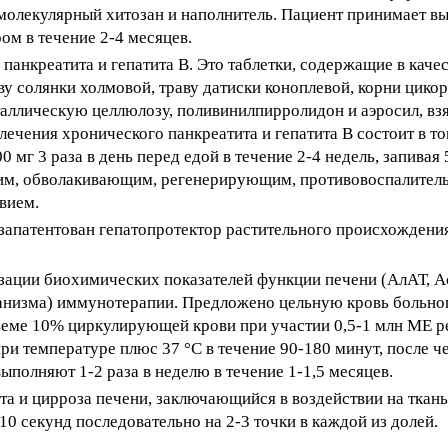
молекулярный хитозан и наполнитель. Пациент принимает в
ром в течение 2-4 месяцев.
 панкреатита и гепатита В. Это таблетки, содержащие в кач
ву солянки холмовой, траву датиски коноплевой, корни цико
таллическую целлюлозу, поливинилпирролидон и аэросил, вз
чения хронического панкреатита и гепатита В состоит в то
 мг 3 раза в день перед едой в течение 2-4 недель, запивая
ским, обволакивающим, регенерирующим, противовоспалител
вием.
запатентован гепатопротектор растительного происхождения
ации биохимических показателей функции печени (АлАТ, Ас
ганизма) иммунотерапии. Предложено цельную кровь больно
бъеме 10% циркулирующей крови при участии 0,5-1 млн ME 
и температуре плюс 37 °С в течение 90-180 минут, после ч
ыполняют 1-2 раза в неделю в течение 1-1,5 месяцев.
та и цирроза печени, заключающийся в воздействии на ткан
10 секунд последовательно на 2-3 точки в каждой из долей.