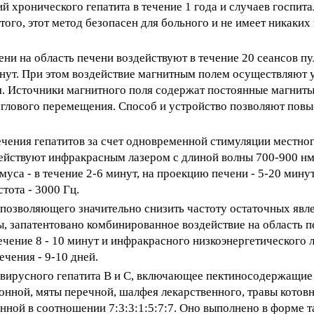
й хронического гепатита в течение 1 года и случаев госпит
того, этот метод безопасен для больного и не имеет никаки
ени на область печени воздействуют в течение 20 сеансов 
инут. При этом воздействие магнитным полем осуществляют 
. Источники магнитного поля содержат постоянные магниты
глового перемещения. Способ и устройство позволяют повы
чения гепатитов за счет одновременной стимуляции местно
действуют инфракрасным лазером с длиной волны 700-900 нм
имуса - в течение 2-6 минут, на проекцию печени - 5-20 ми
тота - 3000 Гц.
, позволяющего значительно снизить частоту остаточных явл
, запатентовано комбинированное воздействие на область п
ечение 8 - 10 минут и инфракрасного низкоэнергетического 
чения - 9-10 дней.
я вирусного гепатита В и С, включающее пектиносодержащие
онной, мяты перечной, шалфея лекарственного, травы котов
нной в соотношении 7:3:3:1:5:7:7. Оно выполнено в форме т