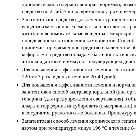
дополнительно содержит водорастворимый, низко
средство по 2 таблетки во время еды утром и вече
Запатентовано средство для лечения хронического
веществ измельченные семена льна посевного, тра
хитозан и вспомогательные вещества - микрокрис
определенном соотношении компонентов. Способ ле
принимает предложенное средство в количестве 500
кефира. Это средство обладает бактериостатиче
антиоксидантным и иммуностимулирующим дейст
Для повышения эффективности лечения гепатитов 
120 мг 3 раза в день в течение 20-40 дней.
Для повышения эффективности лечения и нормализ
запатентован способ экстракорпоральной (вне ор
гепарина (для предупреждения свертывания) в о
альфа-интерферона инкубировать (выдерживать) пр
в сосудистое русло того же больного. Процедуру в
Запатентован способ лечения хронического гепати
азотом при температуре минус 196 °С в течение 8-