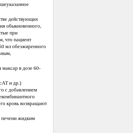
ышеуказанное
естве действующих
рия обыкновенного,
ятые при
м, что пациент
 50 мл обезжиренного
ьным,
 максар в дозе 60-
АТ и др.)
го с добавлением
рекомбинантного
его кровь возвращают
ь печени жидким