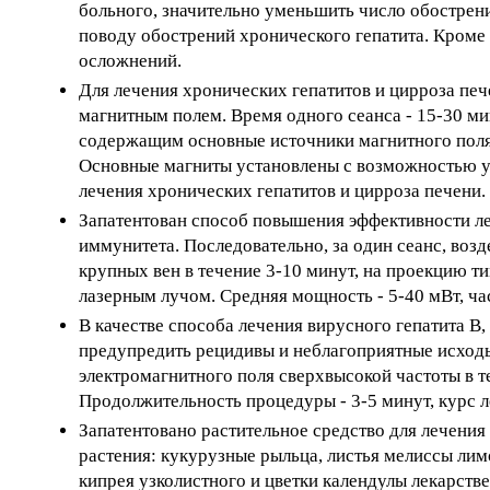
больного, значительно уменьшить число обострени
поводу обострений хронического гепатита. Кроме 
осложнений.
Для лечения хронических гепатитов и цирроза печ
магнитным полем. Время одного сеанса - 15-30 м
содержащим основные источники магнитного поля
Основные магниты установлены с возможностью у
лечения хронических гепатитов и цирроза печени.
Запатентован способ повышения эффективности ле
иммунитета. Последовательно, за один сеанс, воз
крупных вен в течение 3-10 минут, на проекцию т
лазерным лучом. Средняя мощность - 5-40 мВт, час
В качестве способа лечения вирусного гепатита В
предупредить рецидивы и неблагоприятные исходы
электромагнитного поля сверхвысокой частоты в т
Продолжительность процедуры - 3-5 минут, курс ле
Запатентовано растительное средство для лечени
растения: кукурузные рыльца, листья мелиссы лим
кипрея узколистного и цветки календулы лекарстве