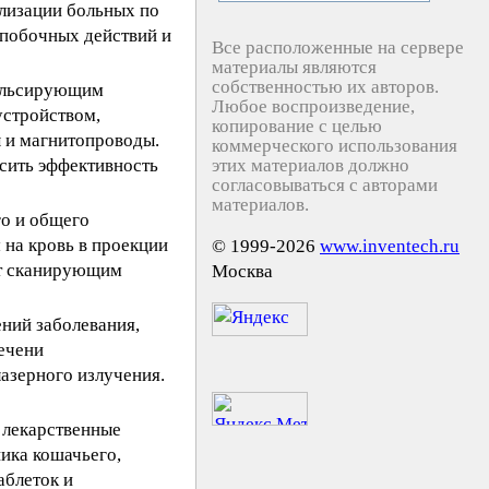
ализации больных по
х побочных действий и
Все расположенные на сервере
материалы являются
собственностью их авторов.
пульсирующим
Любое воспроизведение,
устройством,
копирование с целью
 и магнитопроводы.
коммерческого использования
сить эффективность
этих материалов должно
согласовываться с авторами
материалов.
го и общего
 на кровь в проекции
© 1999-2026
www.inventech.ru
нут сканирующим
Москва
ений заболевания,
ечени
лазерного излучения.
 лекарственные
ника кошачьего,
аблеток и