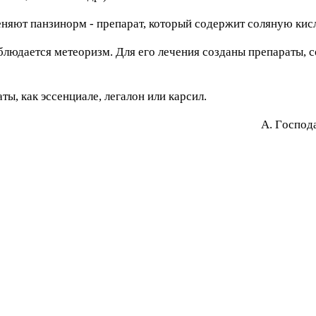
няют панзинорм - препарат, который содержит соляную кисл
наблюдается метеоризм. Для его лечения созданы препараты
ы, как эссенциале, легалон или карсил.
A. Гocпoд