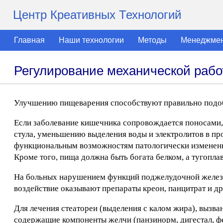
Центр Креативных Технологий
Главная
Наши технологии
Методы
Менеджме
Регулирование механической раб
Улучшению пищеварения способствуют правильно подоб
Если заболевание кишечника сопровождается поносами,
стула, уменьшению выделения воды и электролитов в пр
функциональным возможностям патологически измененн
Кроме того, пища должна быть богата белком, а тугопл
На больных нарушением функций поджелудочной желез
воздействие оказывают препараты креон, панцитрат и д
Для лечения стеатореи (выделения с калом жира), выз
содержащие компоненты желчи (панзинорм, дигестал, фес