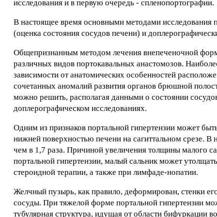
исследования и в первую очередь - спленопортографии.
В настоящее время основными методами исследования п
(оценка состояния сосудов печени) и доплерографическ
Общепризнанным методом лечения внепеченочной формы
различных видов портокавальных анастомозов. Наиболе
зависимости от анатомических особенностей расположен
сочетанных аномалий развития органов брюшной полост
можно решить, располагая данными о состоянии сосудов 
доплерографическом исследованиях.
Одним из признаков портальной гипертензии может быт
нижней поверхностью печени на сагиттальном срезе. В 
чем в 1,7 раза. Причиной увеличения толщины малого с
портальной гипертензии, малый сальник может утолщать
стероидной терапии, а также при лимфаде-нопатии.
Желчный пузырь, как правило, деформирован, стенки ег
сосуды. При тяжелой форме портальной гипертензии може
тубулярная структура, идущая от области бифуркации в