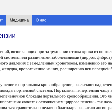
нт
Медицина
О нас
ензии
нений, возникающих при затруднении оттока крови из портал
й системы или различными заболеваниями (цирроз, фиброз)
ного давления с замедленным кровотоком, изменению его на
 желудка, кровотечению из них, расширению вен передней 
арушение в портальном кровообращении, различают надпече
окады портальной системы. Портальная гипертензия чаще вс
внепеченочной блокады портального кровообращения. Это я
гипертензия является осложнением цирроза печени - так наз
роваться сравнительно недавно благодаря развитию ангиог