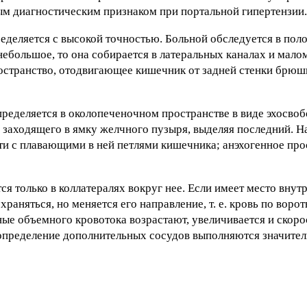
ым диагностическим признаком при портальной гипертензии.
еделяется с высокой точностью. Больной обследуется в пол
ебольшое, то она собирается в латеральных каналах и малом
остранство, отодвигающее кишечник от задней стенки брюш
еделяется в околопеченочном пространстве в виде эхосвоб
 заходящего в ямку желчного пузыря, выделяя последний. Н
ти с плавающими в ней петлями кишечника; анэхогенное пр
ся только в коллатералях вокруг нее. Если имеет место вну
раняться, но меняется его направление, т. е. кровь по ворот
ные объемного кровотока возрастают, увеличивается и скоро
 определение дополнительных сосудов выполняются значител