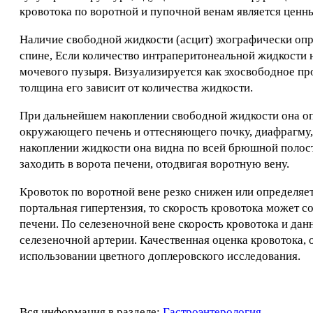
кровотока по воротной и пупочной венам является ценн
Наличие свободной жидкости (асцит) эхографически опр
спине, Если количество интраперитонеальной жидкости н
мочевого пузыря. Визуализируется как эхосвободное пр
толщина его зависит от количества жидкости.
При дальнейшем накоплении свободной жидкости она опр
окружающего печень и оттесняющего почку, диафрагму,
накоплении жидкости она видна по всей брюшной полос
заходить в ворота печени, отодвигая воротную вену.
Кровоток по воротной вене резко снижен или определяет
портальная гипертензия, то скорость кровотока может сох
печени. По селезеночной вене скорость кровотока и дан
селезеночной артерии. Качественная оценка кровотока,
использовании цветного доплеровского исследования.
Вся информация в разделе:
Гастроэнтерология