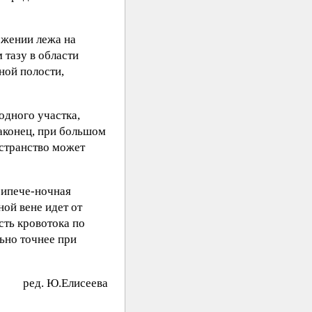
ожении лежа на
 тазу в области
ной полости,
одного участка,
аконец, при большом
остранство может
трипече-ночная
ной вене идет от
сть кровотока по
ьно точнее при
peд. Ю.Eлиceeвa