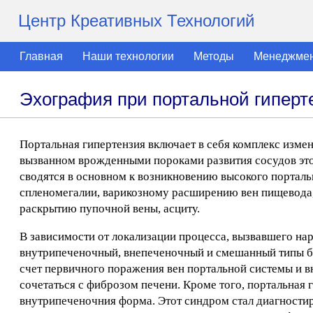
Центр Креативных Технологий
Главная
Наши технологии
Методы
Менеджме
Эхография при портальной гиперт
Портальная гипертензия включает в себя комплекс изме
вызванном врожденными пороками развития сосудов это
сводятся в основном к возникновению высокого порталь
спленомегалии, варикозному расширению вен пищевода,
раскрытию пупочной вены, асциту.
В зависимости от локализации процесса, вызвавшего н
внутрипеченочный, внепеченочный и смешанный типы бл
счет первичного поражения вен портальной системы и 
сочетаться с фиброзом печени. Кроме того, портальная 
внутрипеченочния форма. Этот синдром стал диагности