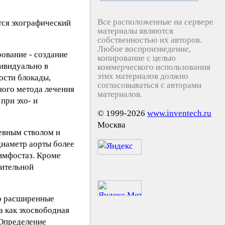
Все расположенные на сервере
тся эхографический
материалы являются
собственностью их авторов.
Любое воспроизведение,
ование - создание
копирование с целью
ивидуально в
коммерческого использования
этих материалов должно
ости блокады,
согласовываться с авторами
ного метода лечения
материалов.
при эхо- и
© 1999-2026
www.inventech.ru
Москва
евным стволом и
диаметр аорты более
лимфостаз. Кроме
лительной
но расширенные
а как эхосвободная
 Определение