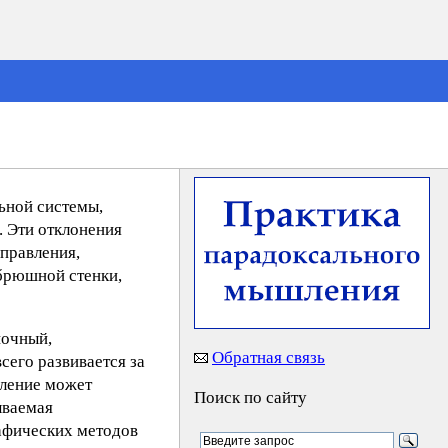
ьной системы,
. Эти отклонения
правления,
брюшной стенки,
ночный,
Обратная связь
его развивается за
вление может
Поиск по сайту
ываемая
рафических методов