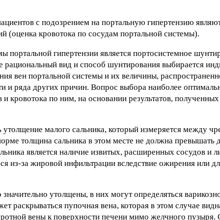
ациентов с подозрением на портальную гипертензию являю
ий (оценка кровотока по сосудам портальной системы).
 портальной гипертензии является портосистемное шунтир
е рациональный вид и способ шунтирования выбирается инд
ия вен портальной системы и их величины, распространенн
и и ряда других причин. Вопрос выбора наиболее оптималь
и кровотока по ним, на основании результатов, полученных 
ь утолщение малого сальника, который измеряется между чр
норме толщина сальника в этом месте не должна превышать 
альника является наличие извитых, расширенных сосудов и 
ся из-за жировой инфильтрации вследствие ожирения или д
о значительно утолщены, в них могут определяться варикоз
т раскрываться пупочная вена, которая в этом случае видн
оротной вены к поверхности печени мимо желчного пузыря.