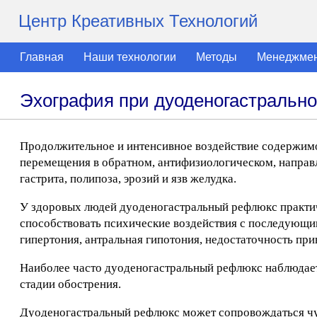
Центр Креативных Технологий
Главная
Наши технологии
Методы
Менеджме
Эхография при дуоденогастральн
Продолжительное и интенсивное воздействие содержимо
перемещения в обратном, антифизиологическом, напра
гастрита, полипоза, эрозий и язв желудка.
У здоровых людей дуоденогастральный рефлюкс практич
способствовать психические воздействия с последующ
гипертония, антральная гипотония, недостаточность при
Наиболее часто дуоденогастральный рефлюкс наблюдает
стадии обострения.
Дуоденогастральный рефлюкс может сопровождаться чув