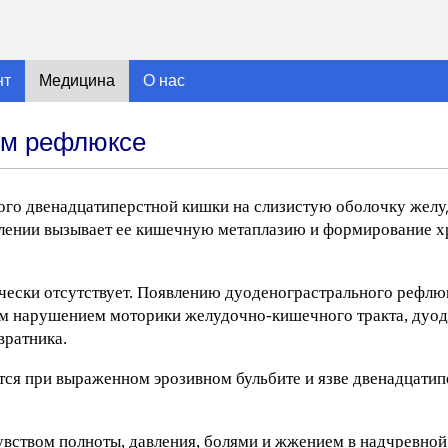
нт
Медицина
О нас
ом рефлюксе
го двенадцатиперстной кишки на слизистую оболочку желудк
влении вызывает ее кишечную метаплазию и формирование х
ески отсутствует. Появлению дуоденограстрального рефлю
им нарушением моторики желудочно-кишечного тракта, дуод
вратника.
ся при выраженном эрозивном бульбите и язве двенадцатип
ством полноты, давления, болями и жжением в надчревной 