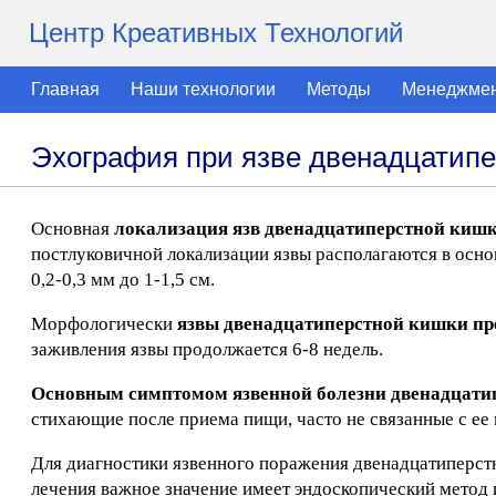
Центр Креативных Технологий
Главная
Наши технологии
Методы
Менеджме
Эхография при язве двенадцатипе
Основная
локализация язв двенадцатиперстной киш
постлуковичной локализации язвы располагаются в осно
0,2-0,3 мм до 1-1,5 см.
Морфологически
язвы двенадцатиперстной кишки пре
заживления язвы продолжается 6-8 недель.
Основным симптомом язвенной болезни двенадцати
стихающие после приема пищи, часто не связанные с ее
Для диагностики язвенного поражения двенадцатиперстн
лечения важное значение имеет эндоскопический метод 