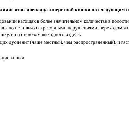
аличие язвы двенадцатиперстной кишки по следующим 
вании натощак в более значительном количестве в полости 
ловлено не только секреторными нарушениями, переходом ж
шку, но и стенозом выходного отдела;
их дуоденит (чаще местный, чем распространенный), и гас
кции кишки.