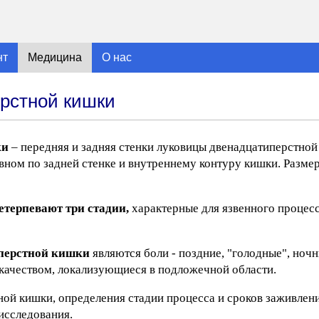
нт
Медицина
О нас
рстной кишки
ки
– передняя и задняя стенки луковицы двенадцатиперстной
вном по задней стенке и внутреннему контуру кишки. Размер
терпевают три стадии,
характерные для язвенного процес
перстной кишки
являются боли - поздние, "голодные", ноч
 качеством, локализующиеся в подложечной области.
ой кишки, определения стадии процесса и сроков заживлени
исследования.