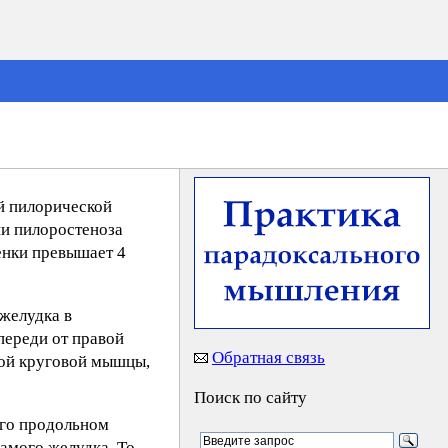
й пилорической
ии пилоростеноза
енки превышает 4
 желудка в
переди от правой
Обратная связь
ной круговой мышцы,
Поиск по сайту
его продольном
амого желудка. То