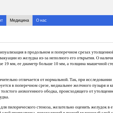
нт
Медицина
О нас
изуализация в продольном и поперечном срезах утолщенно
акуации из желудка из-за неполного его открытия. О налич
е 19 мм, ее диаметр больше 10 мм, а толщина мышечной ст
чительно отличается от нормальной. Так, при исследовании
руется в поперечном срезе, медиальнее желчного пузыря и к
з толстого анэхогенного ободка, происходящего от утолщен
удка.
 для пилорического стеноза, желательно оценить желудок в 
 слой привратника, переходящий в тонкий мышечный слой с