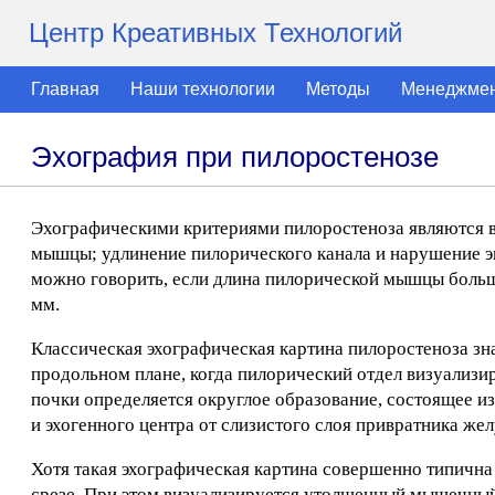
Центр Креативных Технологий
Главная
Наши технологии
Методы
Менеджме
Эхография при пилоростенозе
Эхографическими критериями пилоростеноза являются в
мышцы; удлинение пилорического канала и нарушение эв
можно говорить, если длина пилорической мышцы больш
мм.
Классическая эхографическая картина пилоростеноза зна
продольном плане, когда пилорический отдел визуализи
почки определяется округлое образование, состоящее и
и эхогенного центра от слизистого слоя привратника жел
Хотя такая эхографическая картина совершенно типична
срезе. При этом визуализируется утолщенный мышечный