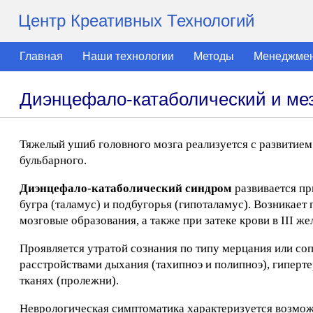
Центр Креативных Технологий
Главная
Наши технологии
Методы
Менеджме
Диэнцефало-катаболический и м
Тяжелый ушиб головного мозга реализуется с развитием
бульбарного.
Диэнцефало-катаболический синдром
развивается пр
бугра (таламус) и подбугорья (гипоталамус). Возникает 
мозговые образования, а также при затеке крови в III же
Проявляется утратой сознания по типу мерцания или со
расстройствами дыхания (тахипноэ и полипноэ), гиперт
тканях (пролежни).
Неврологическая симптоматика характеризуется возмож