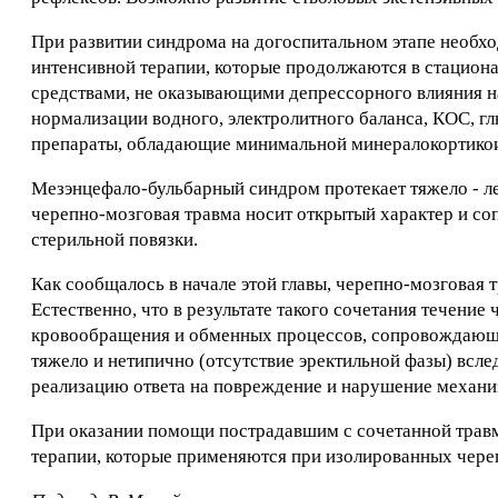
При развитии синдрома на догоспитальном этапе необх
интенсивной терапии, которые продолжаются в стациона
средствами, не оказывающими депрессорного влияния н
нормализации водного, электролитного баланса, КОС, г
препараты, обладающие минимальной минералокортикои
Мезэнцефало-бульбарный синдром протекает тяжело - лет
черепно-мозговая травма носит открытый характер и с
стерильной повязки.
Как сообщалось в начале этой главы, черепно-мозговая 
Естественно, что в результате такого сочетания течени
кровообращения и обменных процессов, сопровождающи
тяжело и нетипично (отсутствие эректильной фазы) всле
реализацию ответа на повреждение и нарушение механи
При оказании помощи пострадавшим с сочетанной трав
терапии, которые применяются при изолированных череп