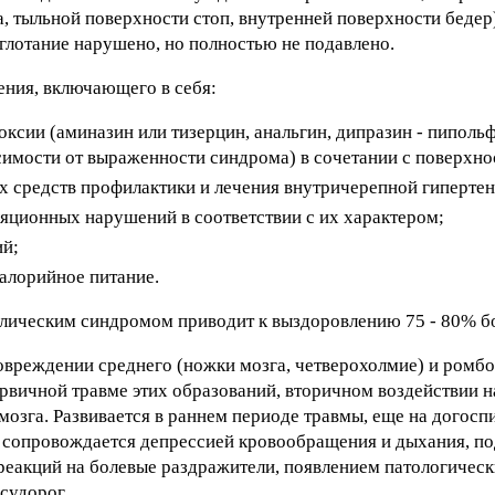
, тыльной поверхности стоп, внутренней поверхности бедер)
глотание нарушено, но полностью не подавлено.
ения, включающего в себя:
ксии (аминазин или тизерцин, анальгин, дипразин - пипольф
висимости от выраженности синдрома) в сочетании с поверхн
 средств профилактики и лечения внутричерепной гипертен
яционных нарушений в соответствии с их характером;
ий;
алорийное питание.
лическим синдромом приводит к выздоровлению 75 - 80% б
овреждении среднего (ножки мозга, четверохолмие) и ромбо
рвичной травме этих образований, вторичном воздействии на
мозга. Развивается в раннем периоде травмы, еще на догосп
, сопровождается депрессией кровообращения и дыхания, п
реакций на болевые раздражители, появлением патологичес
судорог.