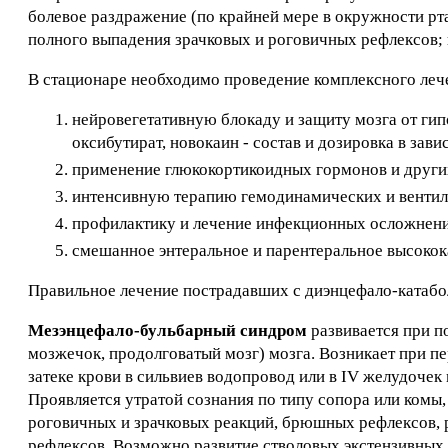
болевое раздражение (по крайней мере в окружности рта
полного выпадения зрачковых и роговичных рефлексов; 
В стационаре необходимо проведение комплексного леч
нейровегетативную блокаду и защиту мозга от гипо
оксибутират, новокаин - состав и дозировка в за
применение глюкокортикоидных гормонов и других
интенсивную терапию гемодинамических и вентил
профилактику и лечение инфекционных осложнен
смешанное энтеральное и парентеральное высокок
Правильное лечение пострадавших с диэнцефало-катабо
Мезэнцефало-бульбарный синдром
развивается при п
мозжечок, продолговатый мозг) мозга. Возникает при пе
затеке крови в сильвиев водопровод или в IV желудочек 
Проявляется утратой сознания по типу сопора или комы
роговичных и зрачковых реакций, брюшных рефлексов, 
рефлексов. Возможно развитие стволовых экстензивных 