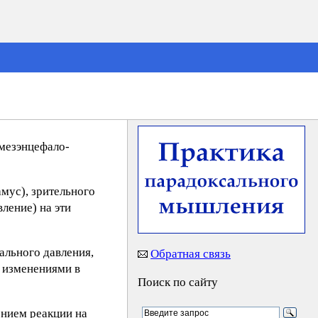
 мезэнцефало-
мус), зрительного
ление) на эти
ального давления,
Обратная связь
и изменениями в
Поиск по сайту
ением реакции на