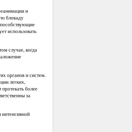
реанимации и
ую блокаду
 способствующие
ует использовать
ом случае, когда
наложение
их органов и систем.
ции легких,
 протекать более
тветственны за
и интенсивной