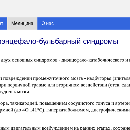
нт
Медицина
О нас
езэнцефало-бульбарный синдромы
 двух основных синдромов - диэнцефало-катаболического и
и повреждении промежуточного мозга - надбугорья (эпитала
при первичной травме или вторичном воздействии (отек, сдав
лудочек мозга.
пора, тахикардией, повышением сосудистого тонуса и артери
ермией (до 4О...41°С), гиперкатаболизмом, дистрофическим
ным двигательным возбуждением на ранних этапах, сохран