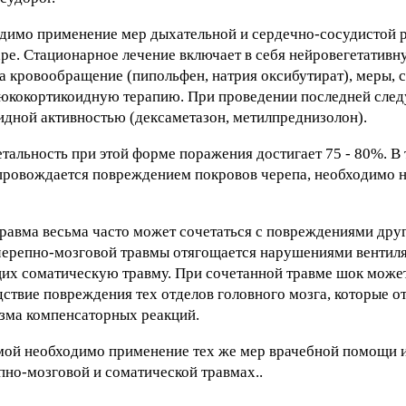
одимо применение мер дыхательной и сердечно-сосудистой 
ре. Стационарное лечение включает в себя нейровегетативн
а кровообращение (пипольфен, натрия оксибутират), меры,
люкокортикоидную терапию. При проведении последней след
дной активностью (дексаметазон, метилпреднизолон).
альность при этой форме поражения достигает 75 - 80%. В т
опровождается повреждением покровов черепа, необходимо 
травма весьма часто может сочетаться с повреждениями друг
е черепно-мозговой травмы отягощается нарушениями вентиля
х соматическую травму. При сочетанной травме шок может
дствие повреждения тех отделов головного мозга, которые о
зма компенсаторных реакций.
мой необходимо применение тех же мер врачебной помощи 
но-мозговой и соматической травмах..