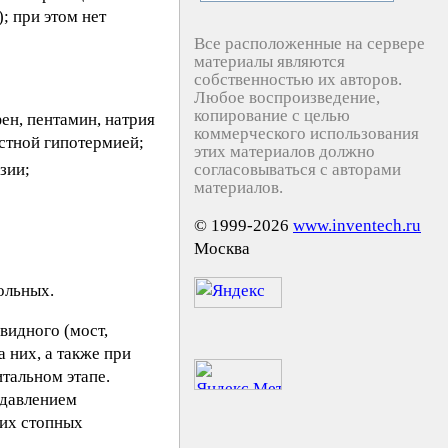
; при этом нет
Все расположенные на сервере
материалы являются
собственностью их авторов.
Любое воспроизведение,
копирование с целью
ен, пентамин, натрия
коммерческого использования
остной гипотермией;
этих материалов должно
зии;
согласовываться с авторами
материалов.
© 1999-2026
www.inventech.ru
Москва
ольных.
видного (мост,
 них, а также при
итальном этапе.
одавлением
ких стопных