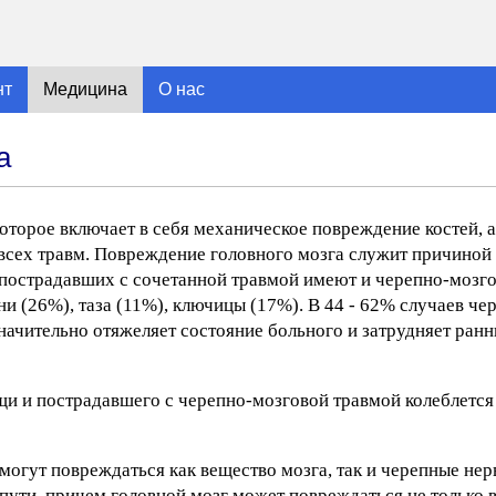
нт
Медицина
О нас
а
которое включает в себя механическое повреждение костей,
 всех травм. Повреждение головного мозга служит причиной
% пострадавших с сочетанной травмой имеют и черепно-мозг
ни (26%), таза (11%), ключицы (17%). В 44 - 62% случаев ч
значительно отяжеляет состояние больного и затрудняет ра
щи и пострадавшего с черепно-мозговой травмой колеблется 
 могут повреждаться как вещество мозга, так и черепные не
пути, причем головной мозг может повреждаться не только 