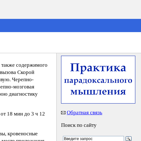
 а также содержимого
 вызова Скорой
овую. Черепно-
ерепно-мозговая
ннюю диагностику
Обратная связь
от 18 мин до 3 ч 12
Поиск по сайту
рвы, кровеносные
в месте приложения