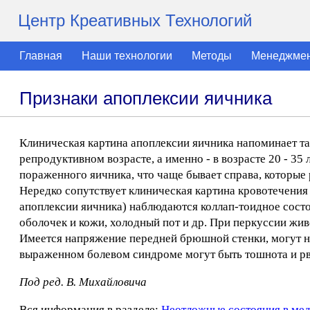
Центр Креативных Технологий
Главная
Наши технологии
Методы
Менеджме
Признаки апоплексии яичника
Клиническая картина апоплексии яичника напоминает т
репродуктивном возрасте, а именно - в возрасте 20 - 35
пораженного яичника, что чаще бывает справа, которые 
Нередко сопутствует клиническая картина кровотечени
апоплексии яичника) наблюдаются коллап-тоидное состо
оболочек и кожи, холодный пот и др. При перкуссии жив
Имеется напряжение передней брюшной стенки, могут 
выраженном болевом синдроме могут быть тошнота и рв
Под ред. В. Михайловича
Вся информация в разделе:
Неотложные состояния в ме