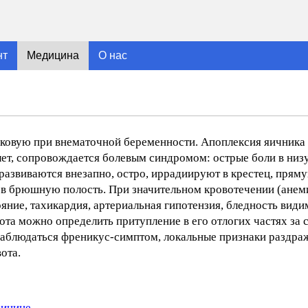
нт
Медицина
О нас
аковую при внематочной беременности. Апоплексия яичника 
 лет, сопровождается болевым синдромом: острые боли в низ
развиваются внезапно, остро, иррадиируют в крестец, пряму
я в брюшную полость. При значительном кровотечении (ане
яние, тахикардия, артериальная гипотензия, бледность вид
ота можно определить притупление в его отлогих частях за с
наблюдаться френикус-симптом, локальные признаки раздр
ота.
дицине