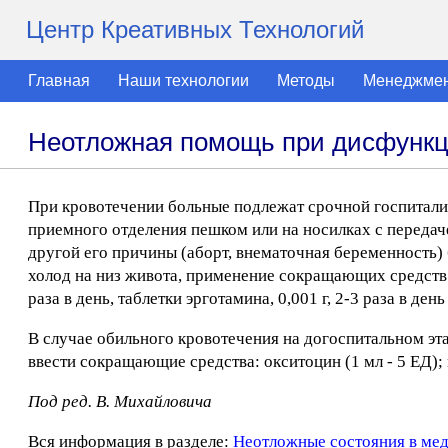
Центр Креативных Технологий
Главная
Наши технологии
Методы
Менеджме
Неотложная помощь при дисфункц
При кровотечении больные подлежат срочной госпитали
приемного отделения пешком или на носилках с переда
другой его причины (аборт, внематочная беременность) 
холод на низ живота, применение сокращающих средств (та
раза в день, таблетки эрготамина, 0,001 г, 2-3 раза в д
В случае обильного кровотечения на догоспитальном э
ввести сокращающие средства: окситоцин (1 мл - 5 ЕД); 
Под ред. В. Михайловича
Вся информация в разделе:
Неотложные состояния в ме