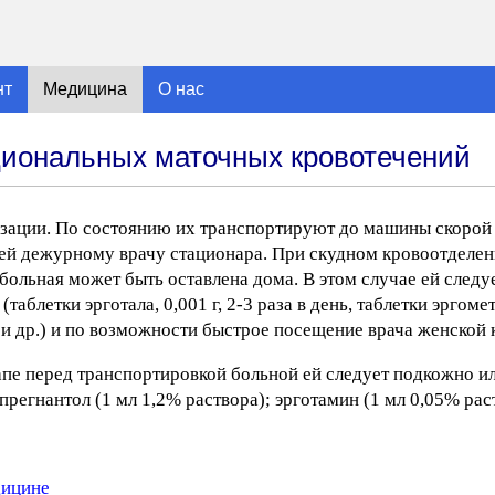
нт
Медицина
О нас
иональных маточных кровотечений
зации. По состоянию их транспортируют до машины скорой
чей дежурному врачу стационара. При скудном кровоотделе
больная может быть оставлена дома. В этом случае ей следу
блетки эрготала, 0,001 г, 2-3 раза в день, таблетки эргометр
ень и др.) и по возможности быстрое посещение врача женской 
тапе перед транспортировкой больной ей следует подкожно 
прегнантол (1 мл 1,2% раствора); эрготамин (1 мл 0,05% раст
дицине