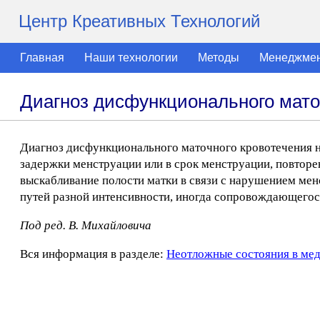
Центр Креативных Технологий
Главная
Наши технологии
Методы
Менеджме
Диагноз дисфункционального мато
Диагноз дисфункционального маточного кровотечения н
задержки менструации или в срок менструации, повтор
выскабливание полости матки в связи с нарушением менс
путей разной интенсивности, иногда сопровождающегос
Под ред. В. Михайловича
Вся информация в разделе:
Неотложные состояния в ме