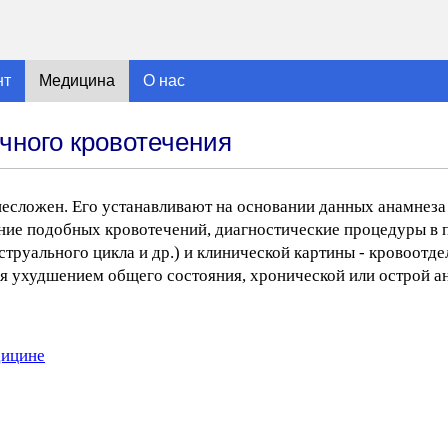
нт
Медицина
О нас
чного кровотечения
есложен. Его устанавливают на основании данных анамнеза
ение подобных кровотечений, диагностические процедуры в
труального цикла и др.) и клинической картины - кровоотде
я ухудшением общего состояния, хронической или острой а
дицине