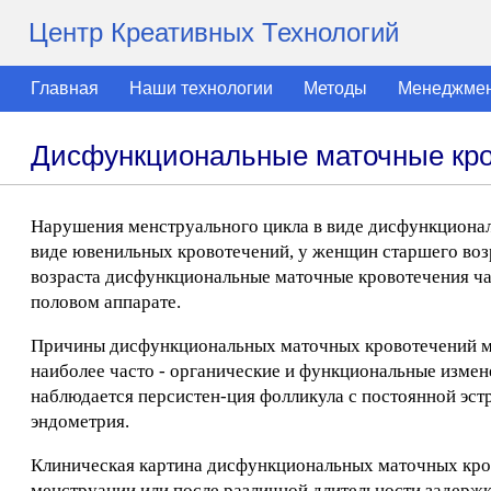
Центр Креативных Технологий
Главная
Наши технологии
Методы
Менеджме
Дисфункциональные маточные кро
Нарушения менструального цикла в виде дисфункционал
виде ювенильных кровотечений, у женщин старшего воз
возраста дисфункциональные маточные кровотечения ча
половом аппарате.
Причины дисфункциональных маточных кровотечений мн
наиболее часто - органические и функциональные измен
наблюдается персистен-ция фолликула с постоянной эс
эндометрия.
Клиническая картина дисфункциональных маточных кро
менструации или после различной длительности задержк