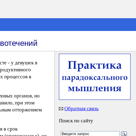
вотечений
те - у девушек в
продуктивного
х процессов в
овых органов, но
авило, при этом
Обратная связь
льным отторжением
Поиск по сайту
я в срок
м (кровомазанье), но