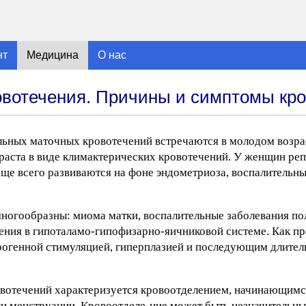
нт
Медицина
О нас
вотечения. Причины и симптомы кро
ьных маточных кровотечений встречаются в молодом возрас
раста в виде климактерических кровотечений. У женщин ре
ще всего развиваются на фоне эндометриоза, воспалительны
огообразны: миома матки, воспалительные заболевания пол
ения в гипоталамо-гипофизарно-яичниковой системе. Как пр
трогенной стимуляцией, гиперплазией и последующим длите
вотечений характеризуется кровоотделением, начинающимс
и менструации. Кровоотделе-ние может быть незначительны