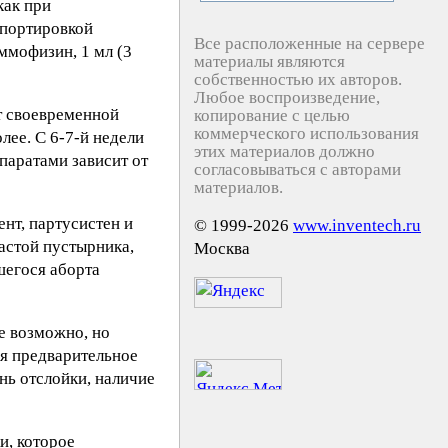
как при
спортировкой
Все расположенные на сервере
ммофизин, 1 мл (3
материалы являются
собственностью их авторов.
Любое воспроизведение,
т своевременной
копирование с целью
коммерческого использования
лее. С 6-7-й недели
этих материалов должно
паратами зависит от
согласовываться с авторами
материалов.
ент, партусистен и
© 1999-2026
www.inventech.ru
астой пустырника,
Москва
шегося аборта
е возможно, но
я предварительное
нь отслойки, наличие
и, которое