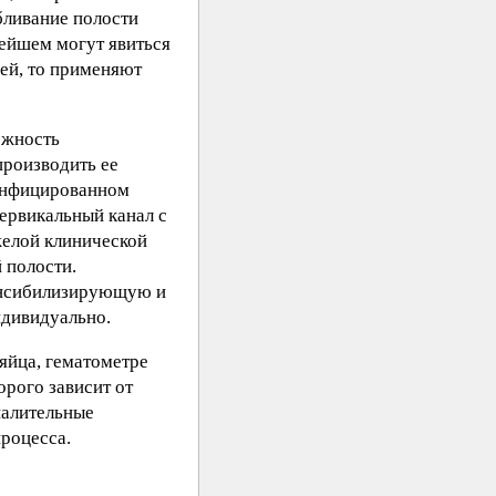
бливание полости
нейшем могут явиться
ей, то применяют
ожность
производить ее
 инфицированном
ервикальный канал с
желой клинической
 полости.
енсибилизирующую и
ндивидуально.
яйца, гематометре
орого зависит от
палительные
процесса.