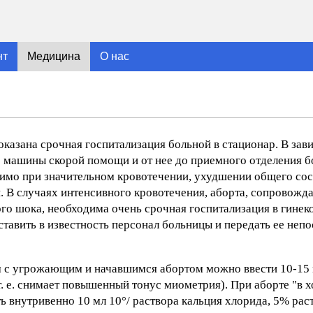
нт
Медицина
О нас
оказана срочная госпитализация больной в стационар. В зав
 машины скорой помощи и от нее до приемного отделения 
имо при значительном кровотечении, ухудшении общего сос
. В случаях интенсивного кровотечения, аборта, сопровож
го шока, необходима очень срочная госпитализация в гинек
ставить в известность персонал больницы и передать ее неп
м с угрожающим и начавшимся абортом можно ввести 10-15 
т. е. снимает повышенный тонус миометрия). При аборте "в 
 внутривенно 10 мл 10°/ раствора кальция хлорида, 5% рас