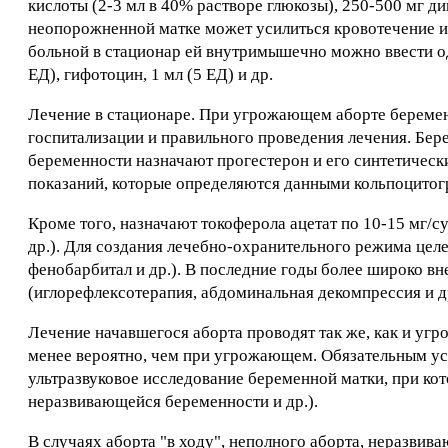
кислоты (2-3 мл в 40% растворе глюкозы), 250-500 мг д
неопорожненной матке может усилиться кровотечение из
больной в стационар ей внутримышечно можно ввести од
ЕД), гифотоцин, 1 мл (5 ЕД) и др.
Лечение в стационаре. При угрожающем аборте беремен
госпитализации и правильного проведения лечения. Бере
беременности назначают прогестерон и его синтетическ
показаний, которые определяются данными кольпоцитог
Кроме того, назначают токоферола ацетат по 10-15 мг/су
др.). Для создания лечебно-охранительного режима цел
фенобарбитал и др.). В последние годы более широко в
(иглорефлексотерапия, абдоминальная декомпрессия и др
Лечение начавшегося аборта проводят так же, как и у
менее вероятно, чем при угрожающем. Обязательным ус
ультразвуковое исследование беременной матки, при ко
неразвивающейся беременности и др.).
В случаях аборта "в ходу", неполного аборта, неразвив