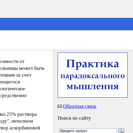
исимости от
больницы может быть
тояния за счет
дающегося
ологическое
осредственно
Обратная связь
мл 25% раствора
Поиск по сайту
ходу", неполном
твор аскорбиновой