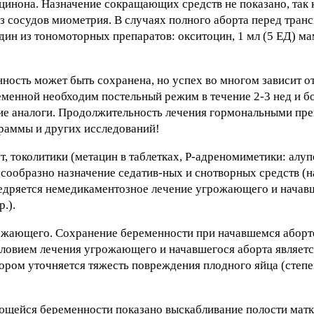
ицинона. Назначение сокращающих средств не показано, так 
 сосудов миометрия. В случаях полного аборта перед тран
ин из тономоторных препаратов: окситоцин, 1 мл (5 ЕД) ма
ность может быть сохранена, но успех во многом зависит о
менной необходим постельный режим в течение 2-3 нед и бо
ие аналоги. Продолжительность лечения гормональными пре
раммы и других исследований!
т, токолитики (метацин в таблетках, Р-адреномиметики: алуп
есообразно назначение седатив-ных и снотворных средств (н
недряется немедикаментозное лечение угрожающего и начав
.).
грожающего. Сохранение беременности при начавшемся аборт
ловием лечения угрожающего и начавшегося аборта являетс
тором уточняется тяжесть повреждения плодного яйца (степе
ающейся беременности показано выскабливание полости матк