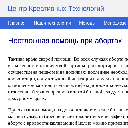
Центр Креативных Технологий
Главная
Наши технологии
Методы
Менеджме
Неотложная помощь при абортах
Тактика врача скорой помощи. Во всех случаях аборта п
выраженности клинической картины транспортировка до
осуществлена пешком и на носилках: последнее необход
кровопотери, сопутствующей инфекции и других причин
клинической картиной сепсиса, инфекционно-токсическо
отделение. О транспортировке такой больной следует по
дежурному врачу.
При оказании помощи на догоспитальном этапе больны
магния сульфата (обеспечивает токолитический эффект, 
аборте с кровоостанавливающей целью можно применить