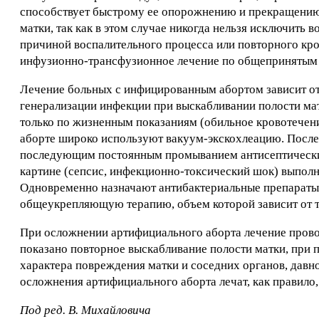
способствует быстрому ее опорожнению и прекращению 
матки, так как в этом случае никогда нельзя исключить
причиной воспалительного процесса или повторного кр
инфузионно-трансфузионное лечение по общепринятым
Лечение больных с инфицированным абортом зависит от
генерализации инфекции при выскабливании полости мат
только по жизненным показаниям (обильное кровотечен
аборте широко используют вакуум-экскохлеацию. После
последующим постоянным промыванием антисептическим
картине (сепсис, инфекционно-токсический шок) выпол
Одновременно назначают антибактериальные препараты
общеукрепляющую терапию, объем которой зависит от т
При осложнении артифициального аборта лечение провод
показано повторное выскабливание полости матки, при п
характера повреждения матки и соседних органов, давн
осложнения артифициального аборта лечат, как правило,
Под ред. В. Михайловича