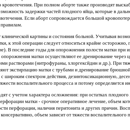
кровотечения. При полном аборте также производят выска
 возможность задержки частей плодного яйца, которые в даль
овотечения. Если аборт сопровождается большой кровопотер
 правилам.
 клинической картины и состояния больной. Учитывая возм
ки, к этой операции следует относиться крайне осторожно, 
ие). В последние годы для опорожнения полости матки при
 опорожнения матки осуществляют ее дренирование через ц
и растворами (нитрофураны, хлоргексйдин и др.). При тя
няют экстирпацию матки с трубами и дренирование брюшной
 с широким спектром действия, дезинтоксикационную, дес
яжести воспалительного процесса и потому определяется и
ят с учетом характера осложнения: при остатках плодного 
ерфорации матки - срочное оперативное лечение, объем кот
ости перфорации, наличия перитонита и других причин. Вос
 консервативно, объем зависит от тяжести воспалительного 