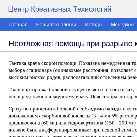
Центр Креативных Технологий
Главная
Наши технологии
Методы
Менеджме
Неотложная помощь при разрыве 
Тактика врача скорой помощи. Показана немедленная т
выбора стационара (одинаковые расстояния, позволяет 
высоким риском родов, располагающий отделением реа
Транспортировка больной осуществляется на носилках, 
непосредственно дежурному врачу. Целесообразно заран
Сразу по прибытии к больной необходимо наладить кон
добавлением аскорбиновой кислоты (3 - 4 мл 5% раствор
преднизолона (60 мг) или гидрокортизона (150 - 200 м
должно быть дифференцированным: при неясной симптом
опасности смазать, затушевать картину острого живота.