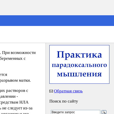
р. При возможности
 беременных с
ется
 разрывом матки.
их растворов с
Обратная связь
давлении -
Поиск по сайту
 средствам НЛА
не следует из-за
 организм и его