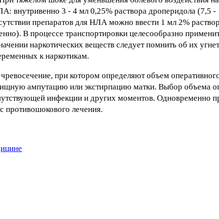
 внутривенно 3 - 4 мл 0,25% раствора дроперидола (7,5 - 10
тсутствии препаратов для НЛА можно ввести 1 мл 2% раство
енно). В процессе транспортировки целесообразно примени
значении наркотических веществ следует помнить об их угн
еременных к наркотикам.
 чревосечение, при котором определяют объем оперативного
алищную ампутацию или экстирпацию матки. Выбор объема оп
опутствующей инфекции и других моментов. Одновременно п
с противошокового лечения.
дицине