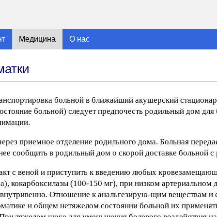
нт
Медицина
О нас
матки
ранспортировка больной в ближайший акушерский стациона
состояние больной) следует предпочесть родильный дом для
нимации.
через приемное отделение родильного дома. Больная переда
ее сообщить в родильный дом о скорой доставке больной с
такт с веной и приступить к введению любых кровезамещающ
а), кокарбоксилазы (100-150 мг), при низком артериальном 
г) внутривенно. Отношение к анальгезирую-щим веществам и
атике и общем нетяжелом состоянии больной их применять 
 При тяжелом шоке для уменьшения болевого воздействия на