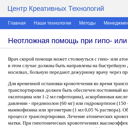
Центр Креативных Технологий
Главная
Наши технологии
Методы
Менеджме
Неотложная помощь при гипо- или
Врач скорой помощи может столкнуться с гипо- или ато
в этом случае должны быть направлены на быстрейшую 
носилках, больную передают дежурному врачу через пр
Для временной остановки кровотечения во время транс
транспортировки должен быть обеспечен постоянный ко
окситоцина или 1-2 мл гифотоцина), аскорбиновая кислот
давлении - преднизолон (60 мг) или гидрокортизон (150 
маммофизина или эргометрин (1 мл 0,05 % раствора). О
процессе транспортировки. Лечение атонических крово
матки. При гипотонических кровотечениях высокоэффект