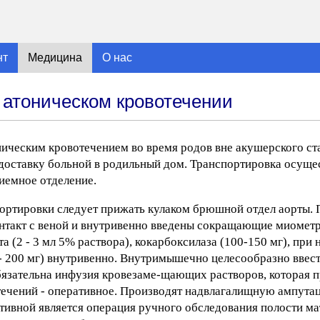
нт
Медицина
О нас
 атоническом кровотечении
ническим кровотечением во время родов вне акушерского ст
доставку больной в родильный дом. Транспортировка осущес
иемное отделение.
портировки следует прижать кулаком брюшной отдел аорты. 
нтакт с веной и внутривенно введены сокращающие миометри
а (2 - 3 мл 5% раствора), кокарбоксилаза (100-150 мг), при
- 200 мг) внутривенно. Внутримышечно целесообразно ввести
бязательна инфузия кровезаме-щающих растворов, которая 
течений - оперативное. Производят надвлагалищную ампута
ивной является операция ручного обследования полости ма