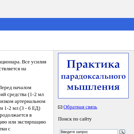
ационара. Все усилия
твляется на
Перед началом
й средства (1-2 мл
 низком артериальном
Обратная связь
 1-2 мл (3 - 6 ЕД)
продолжается в
Поиск по сайту
цию или экстирпацию
тки с