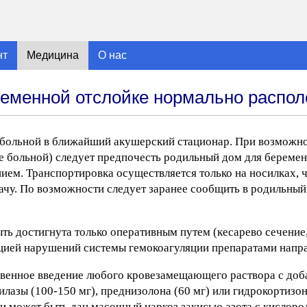
нт
Медицина
О нас
еменной отслойке нормально распо
я больной в ближайший акушерский стационар. При возможн
ие больной) следует предпочесть родильный дом для береме
ем. Транспортировка осуществляется только на носилках, 
чу. По возможности следует заранее сообщить в родильный
ть достигнута только оперативным путем (кесарево сечение,
кцией нарушений системы гемокоагуляции препаратами напра
ривенное введение любого кровезамещающего раствора с до
илазы (100-150 мг), преднизолона (60 мг) или гидрокортизона
может быть дан масочный наркоз закисью азота с кислоро