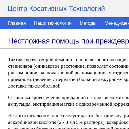
Центр Креативных Технологий
Главная
Наши технологии
Методы
Менеджме
Неотложная помощь при преждевр
Тактика врача скорой помощи - срочная госпитализаци
стационара (одинаковое расстояние, позволяет состоян
риском родов, располагающий реанимационным отделени
приемное отделение с передачей больной дежурному вра
доставке тяжелобольной.
Остановка кровотечения при данной патологии может бы
ампутация, экстирпация матки) с одновременной корре
На догоспитальном этапе следует начать быстрое внут
аскорбиновой кислоты (2 - 3 мл 5% раствора), кокарбокс
выраженном болевом синдроме в машине скорой помощи 