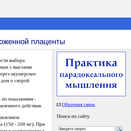
ложенной плаценты
ости выбора
нных с высоким
через акушерское
 дом о скорой
 по показаниям -
Обратная связь
вленного действия.
Поиск по сайту
бавлением
 (150 - 200 мг). При
дом в соотношении 1