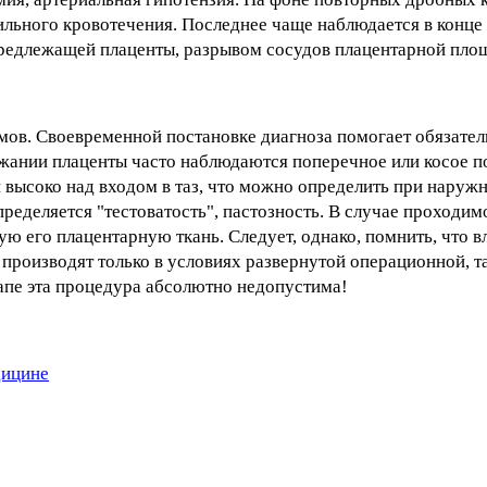
ильного кровотечения. Последнее чаще наблюдается в конце
 предлежащей плаценты, разрывом сосудов плацентарной пло
ов. Своевременной постановке диагноза помогает обязател
ежании плаценты часто наблюдаются поперечное или косое п
 высоко над входом в таз, что можно определить при наруж
ределяется "тестоватость", пастозность. В случае проходим
 его плацентарную ткань. Следует, однако, помнить, что 
производят только в условиях развернутой операционной, т
апе эта процедура абсолютно недопустима!
дицине