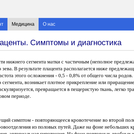
нт
Медицина
О нас
аценты. Симптомы и диагностика
сти нижнего сегмента матки с частичным (неполное предле
зева. В результате плацента располагается ниже предлежащ
стота этого осложнения - 0,5 - 0,8% от общего числа родов
о сегмента, возникает плотное прикрепление или приращени
аскуляризуется, превращается в пещеристую ткань, легко тр
овом периоде.
ущий симптом - повторяющееся кровотечение во второй пол
ровоотделения из половых путей. Даже на фоне небольших к
ия, артериальная гипотензия. На фоне повторных дробных к