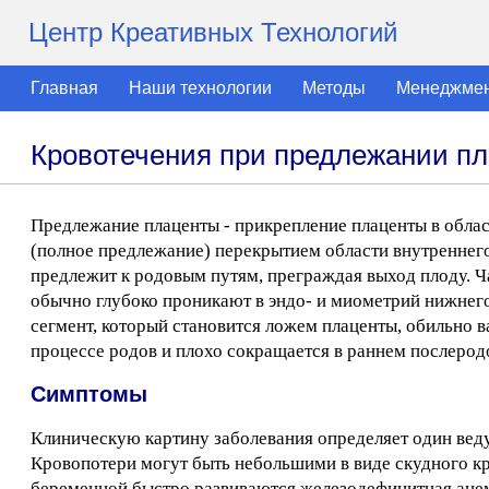
Центр Креативных Технологий
Главная
Наши технологии
Методы
Менеджме
Кровотечения при предлежании пл
Предлежание плаценты - прикрепление плаценты в обла
(полное предлежание) перекрытием области внутреннего 
предлежит к родовым путям, преграждая выход плоду. Ча
обычно глубоко проникают в эндо- и миометрий нижнег
сегмент, который становится ложем плаценты, обильно в
процессе родов и плохо сокращается в раннем послерод
Симптомы
Клиническую картину заболевания определяет один вед
Кровопотери могут быть небольшими в виде скудного к
беременной быстро развиваются железодефицитная анем