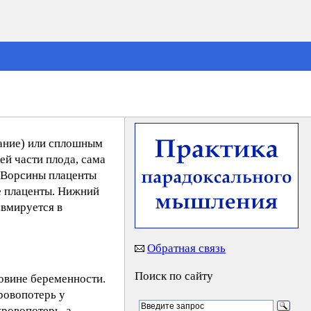
жание) или сплошным
ей части плода, сама
. Ворсины плаценты
е плаценты. Нижний
авмируется в
Обратная связь
Поиск по сайту
овине беременности.
ровопотерь у
ровопотерь, а