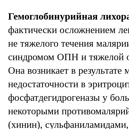
Гемоглобинурийная лихор
фактически осложнением лек
не тяжелого течения маляри
синдромом ОПН и тяжелой о
Она возникает в результате 
недостаточности в эритроци
фосфатдегидрогеназы у бол
некоторыми противомаляри
(хинин), сульфаниламидам