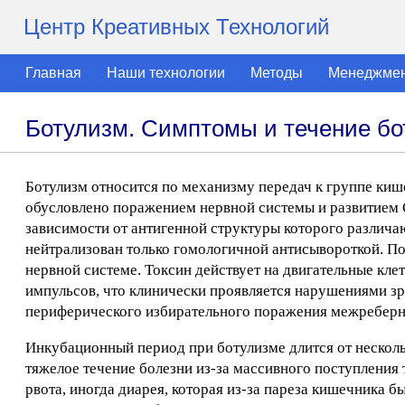
Центр Креативных Технологий
Главная
Наши технологии
Методы
Менеджме
Ботулизм. Симптомы и течение б
Ботулизм относится по механизму передач к группе киш
обусловлено поражением нервной системы и развитием О
зависимости от антигенной структуры которого различают
нейтрализован только гомологичной антисывороткой. По
нервной системе. Токсин действует на двигательные кл
импульсов, что клинически проявляется нарушениями зре
периферического избирательного поражения межребер
Инкубационный период при ботулизме длится от несколь
тяжелое течение болезни из-за массивного поступления 
рвота, иногда диарея, которая из-за пареза кишечника 