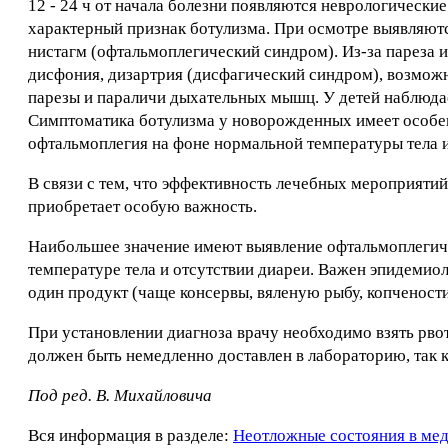
12 - 24 ч от начала болезни появляются неврологически
характерный признак ботулизма. При осмотре выявляются
нистагм (офтальмоплегический синдром). Из-за пареза и
дисфония, дизартрия (дисфагический синдром), возмож
парезы и параличи дыхательных мышц. У детей наблюдае
Симптоматика ботулизма у новорожденных имеет особенн
офтальмоплегия на фоне нормальной температуры тела 
В связи с тем, что эффективность лечебных мероприятий 
приобретает особую важность.
Наибольшее значение имеют выявление офтальмоплегиче
температуре тела и отсутствии диареи. Важен эпидемио
один продукт (чаще консервы, вяленую рыбу, копченост
При установлении диагноза врачу необходимо взять рво
должен быть немедленно доставлен в лабораторию, так 
Под ред. В. Михайловича
Вся информация в разделе:
Неотложные состояния в ме