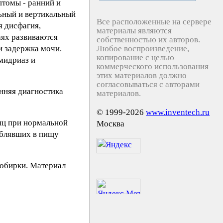
птомы - ранний и
льный и вертикальный
Все расположенные на сервере
я дисфагия,
материалы являются
аях развиваются
собственностью их авторов.
и задержка мочи.
Любое воспроизведение,
копирование с целью
мидриаз и
коммерческого использования
этих материалов должно
согласовываться с авторами
анняя диагностика
материалов.
© 1999-2026
www.inventech.ru
шц при нормальной
Москва
еблявших в пищу
робирки. Материал