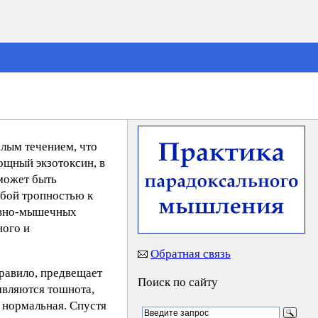
елым течением, что
ощный экзотоксин, в
 может быть
обой тропностью к
ервно-мышечных
ного и
Обратная связь
правило, предвещает
Поиск по сайту
являются тошнота,
о нормальная. Спустя