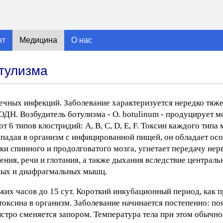
нт
Медицина
О нас
отулизма
ечных инфекций. Заболевание характеризуется нередко тяж
ДН. Возбудитель ботулизма - О. botulinum - продуцирует м
 6 типов клостридий: А, В, С, D, E, F. Токсин каждого типа
падая в организм с инфицированной пищей, он обладает ос
етки спинного и продолговатого мозга, угнетает передачу н
ния, речи и глотания, а также дыхания вследствие централь
ных и диафрагмальных мышц.
ких часов до 15 сут. Короткий инкубационный период, как 
токсина в организм. Заболевание начинается постепенно: по
быстро сменяется запором. Температура тела при этом обычн