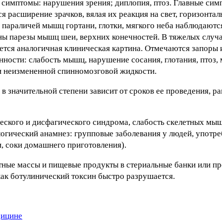
е симптомы: нарушения зрения; диплопия, птоз. Главные сим
 расширение зрачков, вялая их реакция на свет, горизонта
 параличей мышц гортани, глотки, мягкого неба наблюдаютс
ны парезы мышц шеи, верхних конечностей. В тяжелых случ
тся аналогичная клиническая картина. Отмечаются запоры 
ости: слабость мышц, нарушение сосания, глотания, птоз, 
и неизмененной спинномозговой жидкости.
в значительной степени зависит от сроков ее проведения, р
ского и дисфагического синдрома, слабость скелетных мы
логический анамнез: групповые заболевания у людей, употр
и, соки домашнего приготовления).
тные массы и пищевые продукты в стериальные банки или п
как ботулинический токсин быстро разрушается.
дицине