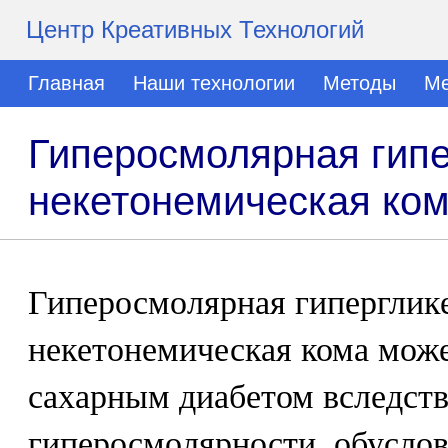
Центр Креативных Технологий
Главная
Наши технологии
Методы
Ме
Гиперосмолярная гип
некетонемическая ко
Гиперосмолярная гиперглик
некетонемическая кома може
сахарным диабетом вследств
гиперосмолярности, обуслов