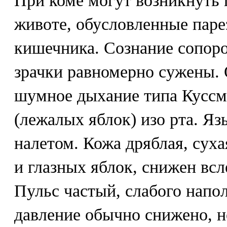
При коме могут возникнуть 
животе, обусловленные паре
кишечника. Сознание сопоро
зрачки равномерно сужены.
шумное дыхание типа Куссма
(лежалых яблок) изо рта. Я
налетом. Кожа дряблая, сухая
и глазных яблок, снижен вс
Пульс частый, слабого напо
давление обычно снижено, н