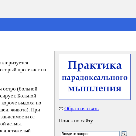
актеризуется
оторый протекает на
 остро (больной
ссирует. Больной
о короче выдоха по
Обратная связь
 шеи, живота). При
 зависимости от
Поиск по сайту
ной астмы.
среднетяжелый