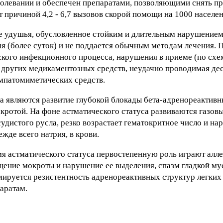
болевании и обеспечен препаратами, позволяющими снять пр
 причиной 4,2 - 6,7 вызовов скорой помощи на 1000 населен
е удушья, обусловленное стойким и длительным нарушение
я (более суток) и не поддается обычным методам лечения. 
ского инфекционного процесса, нарушения в приеме (по схе
и других медикаментозных средств, неудачно проводимая д
импатомиметических средств.
 являются развитие глубокой блокады бета-адренореактивн
окротой. На фоне астматического статуса развиваются газов
судистого русла, резко возрастает гематокритное число и на
жде всего натрия, в крови.
я астматического статуса первостепенную роль играют алл
щение мокроты и нарушение ее выделения, спазм гладкой му
ируется резистентность адренореактивных структур легких
аратам.