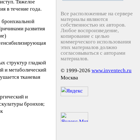
иступ. Тяжелое
ия в течение года.
Все расположенные на сервере
материалы являются
м бронхиальной
собственностью их авторов.
Причинами развития
Любое воспроизведение,
ме)
копирование с целью
коммерческого использования
есенсибилизирующая
этих материалов должно
согласовываться с авторами
материалов.
ых структур гладкой
ый и метаболический
© 1999-2026
www.inventech.ru
рушается тканевая
Москва
ергический и
скулатуры бронхов;
 к