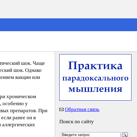
тический шок. Чаще
ческий шок. Однако
ением вакцин или
при хроническом
, особенно у
Обратная связь
овых препаратов. При
если ранее он в
Поиск по сайту
я аллергических