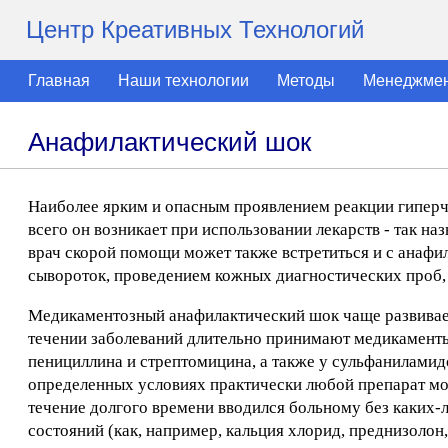
Центр Креативных Технологий
Главная
Наши технологии
Методы
Менеджме
Анафилактический шок
Наиболее ярким и опасным проявлением реакции гиперч
всего он возникает при использовании лекарств - так 
врач скорой помощи может также встретиться и с анаф
сывороток, проведением кожных диагностических проб,
Медикаментозный анафилактический шок чаще развивается
течении заболеваний длительно принимают медикаменты
пенициллина и стрептомицина, а также у сульфаниламид
определенных условиях практически любой препарат мож
течение долгого времени вводился больному без каких-
состояний (как, например, кальция хлорид, преднизолон,