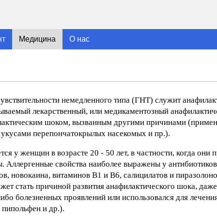
нт
Медицина
О нас
увствительности немедленного типа (ГНТ) служит анафилак
называемый лекарственный, или медикаментозный анафилакти
илактическим шоком, вызванным другими причинами (примен
 укусами перепончатокрылых насекомых и пр.).
 у женщин в возрасте 20 - 50 лет, в частности, когда они 
. Аллергенные свойства наиболее выражены у антибиотиков
ов, новокаина, витаминов B1 и В6, салицилатов и пиразолон
ет стать причиной развития анафилактического шока, даже 
либо болезненных проявлений или использовался для лечени
 пипольфен и др.).