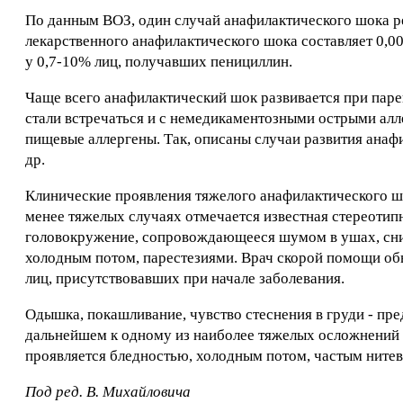
По данным ВОЗ, один случай анафилактического шока р
лекарственного анафилактического шока составляет 0,00
у 0,7-10% лиц, получавших пенициллин.
Чаще всего анафилактический шок развивается при паре
стали встречаться и с немедикаментозными острыми алле
пищевые аллергены. Так, описаны случаи развития анафи
др.
Клинические проявления тяжелого анафилактического шок
менее тяжелых случаях отмечается известная стереотипн
головокружение, сопровождающееся шумом в ушах, сниж
холодным потом, парестезиями. Врач скорой помощи обы
лиц, присутствовавших при начале заболевания.
Одышка, покашливание, чувство стеснения в груди - пре
дальнейшем к одному из наиболее тяжелых осложнений 
проявляется бледностью, холодным потом, частым ните
Под ред. В. Михайловича