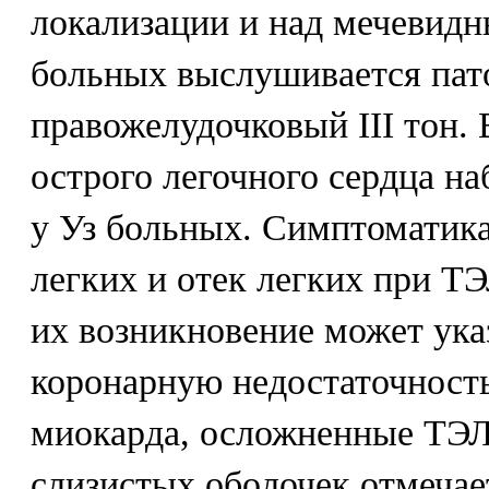
локализации и над мечевидн
больных выслушивается пат
правожелудочковый III тон
острого легочного сердца н
у Уз больных. Симптоматика
легких и отек легких при Т
их возникновение может ука
коронарную недостаточност
миокарда, осложненные ТЭЛ
слизистых оболочек отмеча