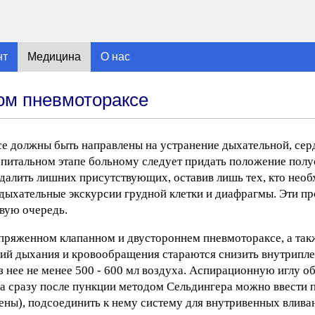
нт
Медицина
О нас
ом пневмотораксе
 должны быть направлены на устранение дыхательной, сер
питальном этапе больному следует придать положение полу
далить лишних присутствующих, оставив лишь тех, кто необ
 дыхательные экскурсии грудной клетки и диафрагмы. Эти п
вую очередь.
ряженном клапанном и двустороннем пневмотораксе, а так
й дыхания и кровообращения стараются снизить внутрипле
 нее не менее 500 - 600 мл воздуха. Аспирационную иглу о
а сразу после пункции методом Сельдингера можно ввести 
ны), подсоединить к нему систему для внутривенных вливан