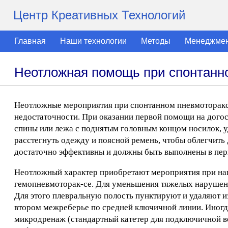
Центр Креативных Технологий
Главная
Наши технологии
Методы
Менеджме
Неотложная помощь при спонтанн
Неотложные мероприятия при спонтанном пневмотораксе
недостаточности. При оказании первой помощи на догос
спины или лежа с поднятым головным концом носилок, у
расстегнуть одежду и поясной ремень, чтобы облегчить
достаточно эффективны и должны быть выполнены в пер
Неотложный характер приобретают мероприятия при нап
гемопневмоторак-се. Для уменьшения тяжелых нарушени
Для этого плевральную полость пунктируют и удаляют из
втором межреберье по средней ключичной линии. Иногд
микродренаж (стандартный катетер для подключичной ве