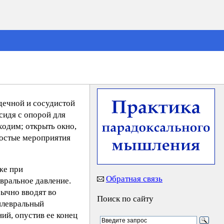
дечной и сосудистой
сидя с опорой для
ходим; открыть окно,
ростые мероприятия
же при
Обратная связь
вральное давление.
бычно вводят во
Поиск по сайту
плевральный
ий, опустив ее конец