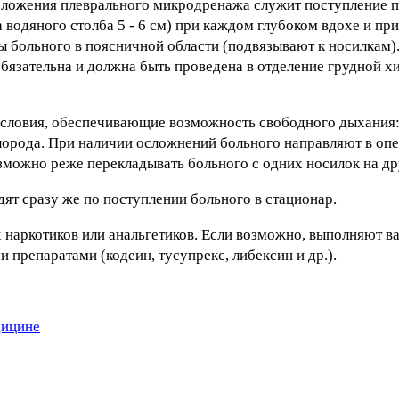
оложения плеврального микродренажа служит поступление 
а водяного столба 5 - 6 см) при каждом глубоком вдохе и пр
 больного в поясничной области (подвязывают к носилкам)
язательна и должна быть проведена в отделение грудной х
условия, обеспечивающие возможность свободного дыхания
слорода. При наличии осложнений больного направляют в о
зможно реже перекладывать больного с одних носилок на др
ят сразу же по поступлении больного в стационар.
 наркотиков или анальгетиков. Если возможно, выполняют 
репаратами (кодеин, тусупрекс, либексин и др.).
дицине