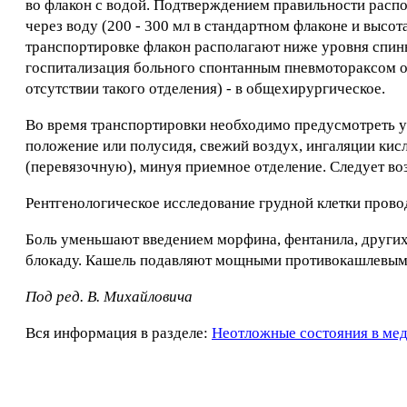
во флакон с водой. Подтверждением правильности расп
через воду (200 - 300 мл в стандартном флаконе и высот
транспортировке флакон располагают ниже уровня спины
госпитализация больного спонтанным пневмотораксом об
отсутствии такого отделения) - в общехирургическое.
Во время транспортировки необходимо предусмотреть 
положение или полусидя, свежий воздух, ингаляции ки
(перевязочную), минуя приемное отделение. Следует во
Рентгенологическое исследование грудной клетки провод
Боль уменьшают введением морфина, фентанила, других
блокаду. Кашель подавляют мощными противокашлевыми п
Под ред. В. Михайловича
Вся информация в разделе:
Неотложные состояния в ме