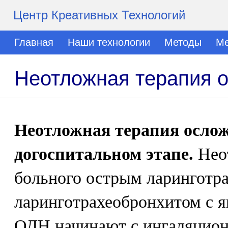
Центр Креативных Технологий
Главная
Наши технологии
Методы
Ме
Неотложная терапия 
Неотложная терапия осло
догоспитальном этапе.
Нео
больного острым ларинготр
ларинготрахеобронхитом с 
ОДН начинают с ингаляцион