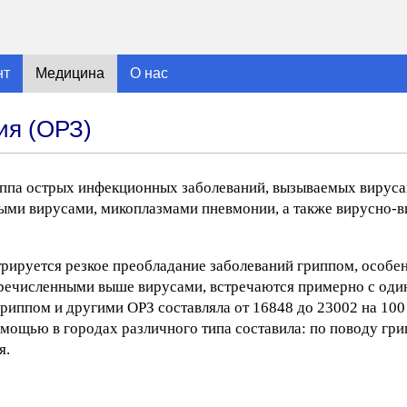
нт
Медицина
О нас
ия (ОРЗ)
уппа острых инфекционных заболеваний, вызываемых вируса
ыми вирусами, микоплазмами пневмонии, а также вирусно-в
рируется резкое преобладание заболеваний гриппом, особе
ечисленными выше вирусами, встречаются примерно с один
риппом и другими ОРЗ составляла от 16848 до 23002 на 100 т
ощью в городах различного типа составила: по поводу грипп
я.