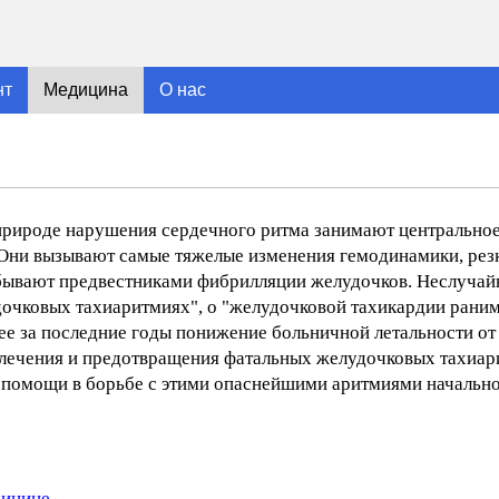
нт
Медицина
О нас
природе нарушения сердечного ритма занимают центральное
Они вызывают самые тяжелые изменения гемодинамики, рез
 бывают предвестниками фибрилляции желудочков. Неслучай
очковых тахиаритмиях", о "желудочковой тахикардии раним
ее за последние годы понижение больничной летальности от
 лечения и предотвращения фатальных желудочковых тахиар
й помощи в борьбе с этими опаснейшими аритмиями начальн
дицине