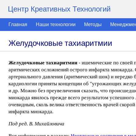
Центр Креативных Технологий
Главная
Наши технологии
Методы
Менеджме
Желудочковые тахиаритмии
Желудочковые тахиаритмии
- ишемические по своей 
аритмических осложнений острого инфаркта миокарда. 
артериального давления (аритмический шок) и нередко
кардиологии приняты концепции об "угрожающих желуд
и др. Можно без преувеличения сказать, что происшедш
миокарда явилось прежде всего результатом успешного
очевидным, сколь велика ответственность врачей скоро
инфаркта миокарда.
Под ред. В. Михайловича
Вся информация в разделе:
Неотложные состояния в ме