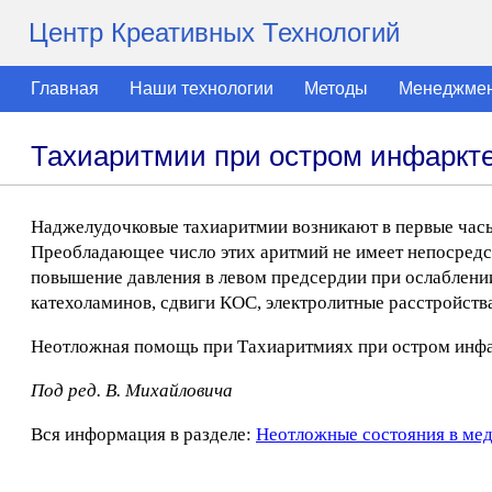
Центр Креативных Технологий
Главная
Наши технологии
Методы
Менеджме
Тахиаритмии при остром инфаркт
Наджелудочковые тахиаритмии возникают в первые часы 
Преобладающее число этих аритмий не имеет непосред
повышение давления в левом предсердии при ослаблени
катехоламинов, сдвиги КОС, электролитные расстройств
Неотложная помощь при Тахиаритмиях при остром инфар
Под ред. В. Михайловича
Вся информация в разделе:
Неотложные состояния в ме