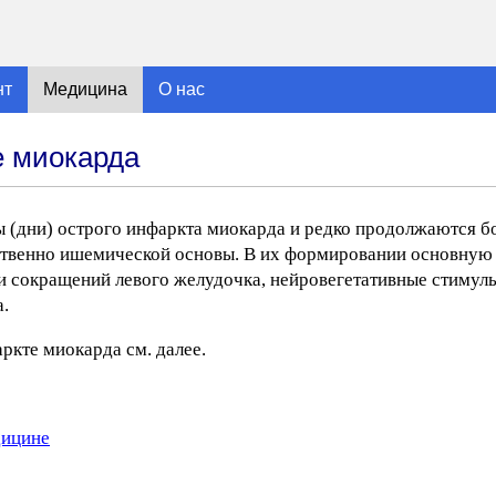
нт
Медицина
О нас
е миокарда
(дни) острого инфаркта миокарда и редко продолжаются бо
ственно ишемической основы. В их формировании основную
и сокращений левого желудочка, нейровегетативные стимулы
а.
кте миокарда см. далее.
дицине