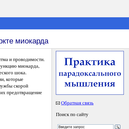
ркте миокарда
итма и проводимости.
 функцию миокарда,
еского шока.
ии, которые
службы скорой
е их предотвращение
Обратная связь
Поиск по сайту