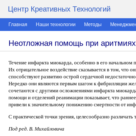
Центр Креативных Технологий
Главная
Наши технологии
Методы
Менеджме
Неотложная помощь при аритмиях 
Течение инфаркта миокарда, особенно в его начальном
Их отрицательное воздействие сказывается в том, что о
способствуют развитию острой сердечной недостаточнос
Нередко они являются первым шагом к фибрилляции желу
сочетаются с другими осложнениями инфаркта миокарда:
помощи и отделений реанимации показывает, что раннее
привели к значительному понижению смертности от инф
С практической точки зрения, целесообразно различать 
Под ред. В. Михайловича