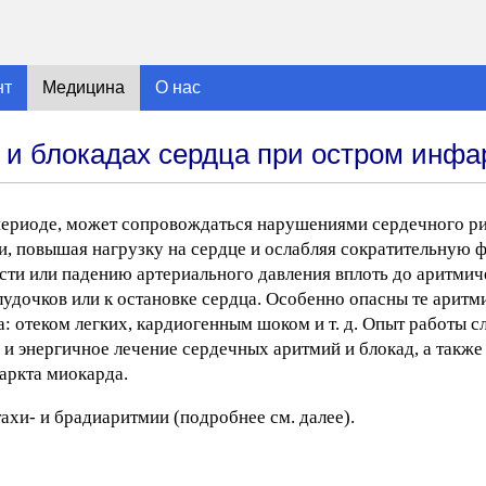
нт
Медицина
О нас
и блокадах сердца при остром инфа
 периоде, может сопровождаться нарушениями сердечного р
ни, повышая нагрузку на сердце и ослабляя сократительную
ти или падению артериального давления вплоть до аритмич
дочков или к остановке сердца. Особенно опасны те аритм
 отеком легких, кардиогенным шоком и т. д. Опыт работы 
 и энергичное лечение сердечных аритмий и блокад, а такж
аркта миокарда.
тахи- и брадиаритмии (подробнее см. далее).