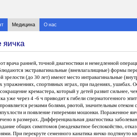
нт
Медицина
О нас
 яичка
 от врача ранней, точной диагностики и немедленной операц
наблюдаются экстравагинальные (вневлагалищные) формы пере
вой зрелости (до 30 лет) имеют место интравагинальные (вну
их упражнениях, спортивных играх, при падениях, ушибах. 
окращение кремастера, который у детей развит сильнее, че
а уже через 4 -6 ч приводит к гибели сперматогенного эпит
 проявляется резкими болями, рвотой, значительным отеком
пухлости и появление гиперемии мошонки. Пораженное яич
ичено в размерах. Дифференциальная диагностика заболева
ладание общих симптомов (неадекватное беспокойство, отказ
иями. При перекруте семенного канатика яичко подтянуто к