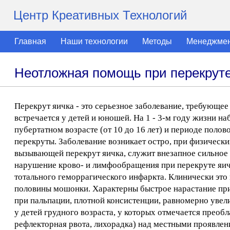
Центр Креативных Технологий
Главная
Наши технологии
Методы
Менеджме
Неотложная помощь при перекруте
Перекрут яичка - это серьезное заболевание, требующее
встречается у детей и юношей. На 1 - 3-м году жизни 
пубертатном возрасте (от 10 до 16 лет) и периоде поло
перекруты. Заболевание возникает остро, при физическ
вызывающей перекрут яичка, служит внезапное сильное с
нарушение крово- и лимфообращения при перекруте яичк
тотального геморрагического инфаркта. Клинически это
половины мошонки. Характерны быстрое нарастание при
при пальпации, плотной консистенции, равномерно увел
у детей грудного возраста, у которых отмечается преоб
рефлекторная рвота, лихорадка) над местными проявлен