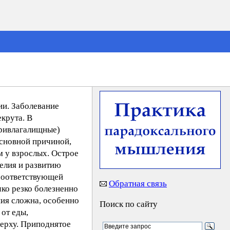
ии. Заболевание
крута. В
тривлагалищные)
Основной причиной,
м у взрослых. Острое
елия и развитию
 соответствующей
Обратная связь
ко резко болезненно
ния сложна, особенно
Поиск по сайту
 от еды,
верху. Приподнятое