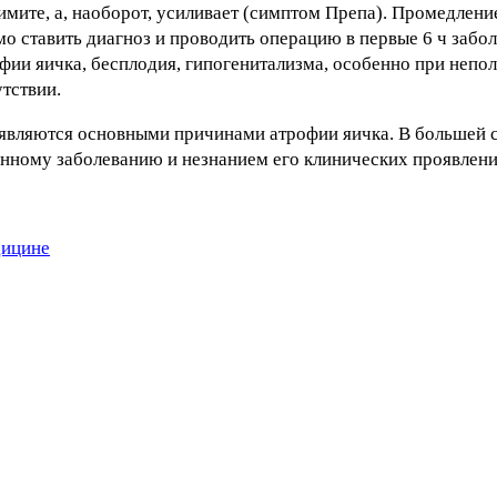
мите, а, наоборот, усиливает (симптом Препа). Промедлени
мо ставить диагноз и проводить операцию в первые 6 ч забол
фии яичка, бесплодия, гипогенитализма, особенно при непо
тствии.
 являются основными причинами атрофии яичка. В большей с
анному заболеванию и незнанием его клинических проявлени
дицине